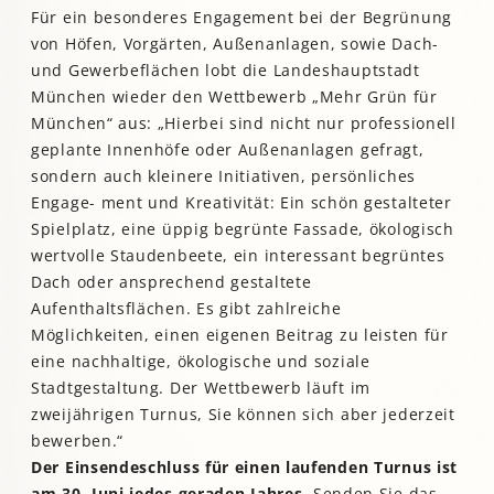
Für ein besonderes Engagement bei der Begrünung
von Höfen, Vorgärten, Außenanlagen, sowie Dach-
und Gewerbeflächen lobt die Landeshauptstadt
München wieder den Wettbewerb „Mehr Grün für
München“ aus: „Hierbei sind nicht nur professionell
geplante Innenhöfe oder Außenanlagen gefragt,
sondern auch kleinere Initiativen, persönliches
Engage- ment und Kreativität: Ein schön gestalteter
Spielplatz, eine üppig begrünte Fassade, ökologisch
wertvolle Staudenbeete, ein interessant begrüntes
Dach oder ansprechend gestaltete
Aufenthaltsflächen. Es gibt zahlreiche
Möglichkeiten, einen eigenen Beitrag zu leisten für
eine nachhaltige, ökologische und soziale
Stadtgestaltung. Der Wettbewerb läuft im
zweijährigen Turnus, Sie können sich aber jederzeit
bewerben.“
Der Einsendeschluss für einen laufenden Turnus ist
am 30. Juni jedes geraden Jahres.
Senden Sie das