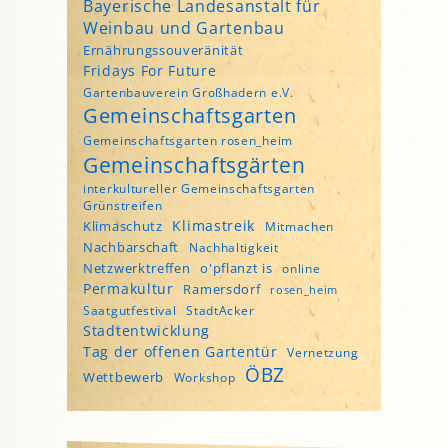
Bayerische Landesanstalt für
Weinbau und Gartenbau
Ernährungssouveränität
Fridays For Future
Gartenbauverein Großhadern e.V.
Gemeinschaftsgarten
Gemeinschaftsgarten rosen_heim
Gemeinschaftsgärten
interkultureller Gemeinschaftsgarten
Grünstreifen
Klimastreik
Klimaschutz
Mitmachen
Nachbarschaft
Nachhaltigkeit
Netzwerktreffen
o'pflanzt is
online
Permakultur
Ramersdorf
rosen_heim
Saatgutfestival
StadtAcker
Stadtentwicklung
Tag der offenen Gartentür
Vernetzung
ÖBZ
Wettbewerb
Workshop