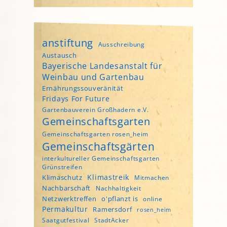
anstiftung
Ausschreibung
Austausch
Bayerische Landesanstalt für
Weinbau und Gartenbau
Ernährungssouveränität
Fridays For Future
Gartenbauverein Großhadern e.V.
Gemeinschaftsgarten
Gemeinschaftsgarten rosen_heim
Gemeinschaftsgärten
interkultureller Gemeinschaftsgarten
Grünstreifen
Klimastreik
Klimaschutz
Mitmachen
Nachbarschaft
Nachhaltigkeit
Netzwerktreffen
o'pflanzt is
online
Permakultur
Ramersdorf
rosen_heim
Saatgutfestival
StadtAcker