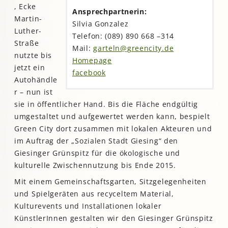
, Ecke
Ansprechpartnerin:
Martin-
Silvia Gonzalez
Luther-
Telefon:
(089) 890 668 –
314
Straße
Mail:
garteln@greencity.de
nutzte bis
Homepage
jetzt ein
facebook
Autohändle
r – nun ist
sie in öffentlicher Hand. Bis die Fläche endgültig
umgestaltet und aufgewertet werden kann, bespielt
Green City dort zusammen mit lokalen Akteuren und
im Auftrag der „Sozialen Stadt Giesing“ den
Giesinger Grünspitz für die ökologische und
kulturelle Zwischennutzung bis Ende 2015.
Mit einem Gemeinschaftsgarten, Sitzgelegenheiten
und Spielgeräten aus recyceltem Material,
Kulturevents und Installationen lokaler
KünstlerInnen gestalten wir den Giesinger Grünspitz