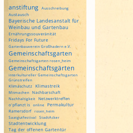
anstiftung
Ausschreibung
Austausch
Bayerische Landesanstalt für
Weinbau und Gartenbau
Ernährungssouveränität
Fridays For Future
Gartenbauverein Großhadern e.V.
Gemeinschaftsgarten
Gemeinschaftsgarten rosen_heim
Gemeinschaftsgärten
interkultureller Gemeinschaftsgarten
Grünstreifen
Klimastreik
Klimaschutz
Nachbarschaft
Mitmachen
Netzwerktreffen
Nachhaltigkeit
Permakultur
o'pflanzt is
online
Ramersdorf
rosen_heim
Saatgutfestival
StadtAcker
Stadtentwicklung
Tag der offenen Gartentür