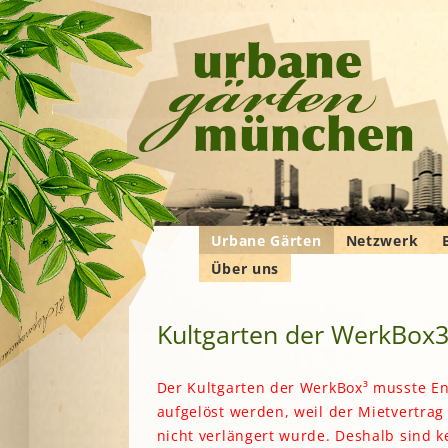
Urbane Gärten
Netzwerk
Über uns
Gemeinschaftsgärten
Gartenbauver
Verbände
Wer wir sind
Bewohner*innengärten
Gartenberatu
E
G
Kultgarten der WerkBox
Das Manifest
Kleingärten
Imkern
Krautgärten
Landwirtschaf
Hochschulgärten
F
Der Kultgarten der WerkBox³ musste E
Permakultur
aufgelöst werden, weil der Mietvertrag
Lehr- und
B
Demonstrationsgärten
Solidarische 
nicht verlängert wurde. Deshalb sind k
in und um M
V
B