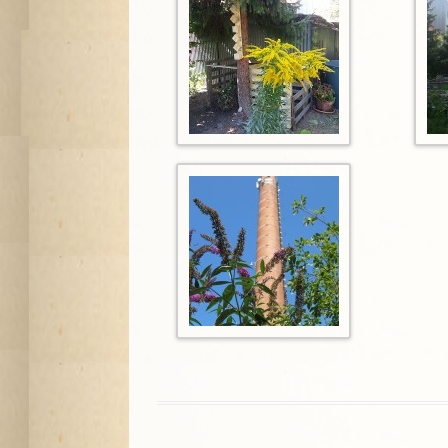
A
G
P
S