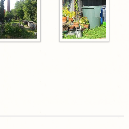
gropolis
Mikrofarm Ingelsberg:
Gartenparzellen für Hobby-
artler
rälatengarten im Kloster
chäftlarn
Umweltgarten Neubiberg