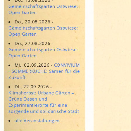
Adressen für Gartenbedarf
Gemeinschaftsgarten Ostwiese:
Grün in Sicht
Erde & Kompost
Open Garten
Garten der Sinne
Do., 20.08.2026 -
Gemeinschaftsgarten Ostwiese:
Interkultureller Garten
Open Garten
Blumenau
Do., 27.08.2026 -
Kultgarten der WerkBox3
Gemeinschaftsgarten Ostwiese:
Open Garten
Piazza Zenetti
Mi., 02.09.2026 -
CONVIVIUM
- SOMMERKÜCHE: Samen für die
Südgarten
Zukunft
Tauschgarten Schwabing-
Milbertshofen
Di., 22.09.2026 -
Klimaherbst: Urbane Gärten –
Waldschmausgarten
Grüne Oasen und
Experimentierorte für eine
sorgende und solidarische Stadt
alle Veranstaltungen