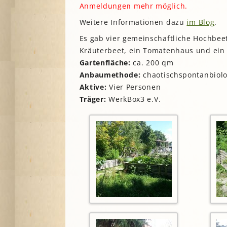
Lesegärten
L
Anmeldungen mehr möglich.
Saatgut
Mitarbeiter*innengärten
Weitere Informationen dazu
im Blog
.
Stadtentwick
Schulgärten
S
Es gab vier gemeinschaftliche Hochbeet
Stadtverwalt
Therapeutische Gärten
Kräuterbeet, ein Tomatenhaus und ein
Stiftungen
V
Gartenfläche:
ca. 200 qm
Historische Gärten
Terra Networ
Anbaumethode:
chaotischspontanbiolo
Weitere Gartenprojekte
K
I
Umweltbildu
Aktive:
Vier Personen
Träger:
WerkBox3 e.V.
Urbane Gärte
K
G
B
N
N