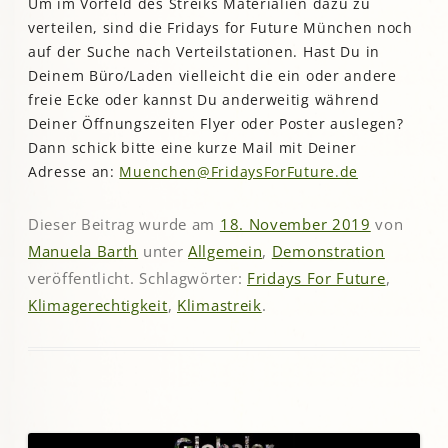
Um im Vorfeld des Streiks Materialien dazu zu
verteilen, sind die Fridays for Future München noch
auf der Suche nach Verteilstationen. Hast Du in
Deinem Büro/Laden vielleicht die ein oder andere
freie Ecke oder kannst Du anderweitig während
Deiner Öffnungszeiten Flyer oder Poster auslegen?
Dann schick bitte eine kurze Mail mit Deiner
Adresse an:
Muenchen@FridaysForFuture.de
Dieser Beitrag wurde am
18. November 2019
von
Manuela Barth
unter
Allgemein
,
Demonstration
veröffentlicht. Schlagwörter:
Fridays For Future
,
Klimagerechtigkeit
,
Klimastreik
.