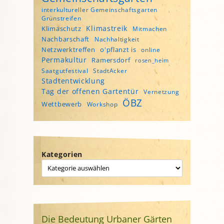
interkultureller Gemeinschaftsgarten
Grünstreifen
Klimastreik
Klimaschutz
Mitmachen
Nachbarschaft
Nachhaltigkeit
Netzwerktreffen
o'pflanzt is
online
Permakultur
Ramersdorf
rosen_heim
Saatgutfestival
StadtAcker
Stadtentwicklung
Tag der offenen Gartentür
Vernetzung
ÖBZ
Wettbewerb
Workshop
Kategorien
Die Bedeutung Urbaner Gärten