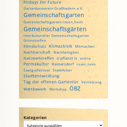
Fridays For Future
Gartenbauverein Großhadern e.V.
Gemeinschaftsgarten
Gemeinschaftsgarten rosen_heim
Gemeinschaftsgärten
interkultureller Gemeinschaftsgarten
Grünstreifen
Klimastreik
Klimaschutz
Mitmachen
Nachbarschaft
Nachhaltigkeit
Netzwerktreffen
o'pflanzt is
online
Permakultur
Ramersdorf
rosen_heim
Saatgutfestival
StadtAcker
Stadtentwicklung
Tag der offenen Gartentür
Vernetzung
ÖBZ
Wettbewerb
Workshop
Kategorien