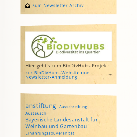
zum Newsletter-Archiv
Hier geht's zum BioDivHubs-Projekt:
zur BioDivHubs-Website und
Newsletter-Anmeldung
anstiftung
Ausschreibung
Austausch
Bayerische Landesanstalt für
Weinbau und Gartenbau
Ernährungssouveränität