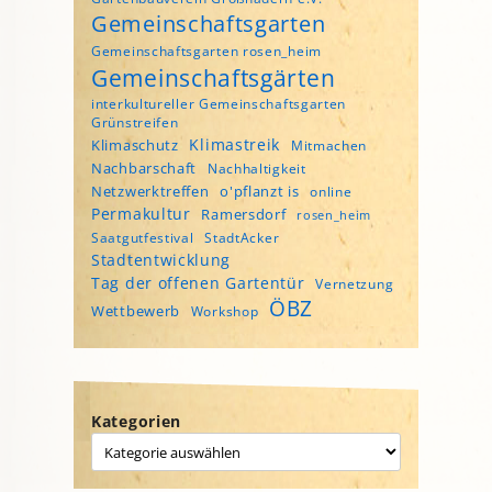
Gemeinschaftsgarten
Gemeinschaftsgarten rosen_heim
Gemeinschaftsgärten
interkultureller Gemeinschaftsgarten
Grünstreifen
Klimastreik
Klimaschutz
Mitmachen
Nachbarschaft
Nachhaltigkeit
Netzwerktreffen
o'pflanzt is
online
Permakultur
Ramersdorf
rosen_heim
Saatgutfestival
StadtAcker
Stadtentwicklung
Tag der offenen Gartentür
Vernetzung
ÖBZ
Wettbewerb
Workshop
Kategorien