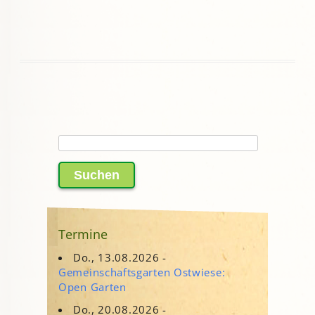
Suchen
nach:
Termine
Do., 13.08.2026 -
Gemeinschaftsgarten Ostwiese:
Open Garten
Do., 20.08.2026 -