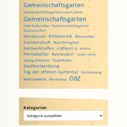
Gemeinschaftsgarten
Gemeinschaftsgarten rosen_heim
Gemeinschaftsgärten
interkultureller Gemeinschaftsgarten
Grünstreifen
Klimastreik
Klimaschutz
Mitmachen
Nachbarschaft
Nachhaltigkeit
Netzwerktreffen
o'pflanzt is
online
Permakultur
Ramersdorf
rosen_heim
Saatgutfestival
StadtAcker
Stadtentwicklung
Tag der offenen Gartentür
Vernetzung
ÖBZ
Wettbewerb
Workshop
Kategorien