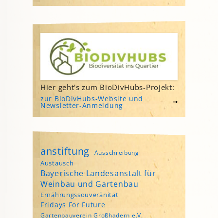
Hier geht's zum BioDivHubs-Projekt:
zur BioDivHubs-Website und
Newsletter-Anmeldung
anstiftung
Ausschreibung
Austausch
Bayerische Landesanstalt für
Weinbau und Gartenbau
Ernährungssouveränität
Fridays For Future
Gartenbauverein Großhadern e.V.