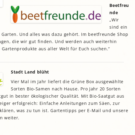
esegarten Stadtbibliothek
Saatgutbibliothek der
TUM Gardening
Wogeno Freiham
Beetfreu
Hortus Insula Urbana
Giesing
Stadtbibliothek München
Generationengarten im
Giesinger Grünspitz
nde
Gemeinschaftsgarten
Petuelpark
lung
Klimawandel-Garten der
Nasch- und Lesegarten der
Echardingerstraße
„Wir
Bayerischen Landesanstalt
tadtbibliothek Sendling
Grünstreifen Oberföhring
Huberhäuslgarten
ung
für Weinbau und
Gemeinschaftsgarten Karl-
sind ein
Gartenbau (LWG)
Gemeinschaftsgarten der
Marx-Ring, München-
Gemeinschaftsgartenprojekt
r Garten. Und alles was dazu gehört. Im beetfreunde Shop
ielfalt der IG Feuerwache
Ramersdorf
„Minga Permadies“ bei
Pasinger Magdalenenpark
Karlsfeld
gen, die wir gut finden. Und werden auch weiterhin
k
und ehemaliger
Garten des
Der BioDivHubs-
lostergarten
nterkultureller Garten
Nachbarschaftstreffs am
Interkultureller Garten
 Gartenprodukte aus aller Welt für Euch suchen.“
ng
Demonstrationsgarten
Neuaubing
Walchenseeplatz
Wurzelnziehen
n
Grünpaten
Nachbarschaftsgarten
Gartentreffpunkt
o’pflanzt is!
irchen Ecke Seerieder
Integriertes Wohnen
rünwerkstatt in der
Stadt Land blüht
Messestadt
Stattpark OLGA
Kosmos unter Null
Sonnengarten Solln
Vier Mal im Jahr liefert die Grüne Box ausgewählte
iotoppflege des LBV
StadtAcker am
Moosacher Lebensinsel
Tauschgarten Perlach
Ackermannbogen
Sorten Bio-Samen nach Hause. Pro Jahr 20 Sorten
Münchner Waldgarten
achbarschaftstreff an der
t in bester ökologischer Qualität. Mit Bio-Saatgut aus
Urbanes Gärtnern Allach-
Nordheide
Wabengarten im ÖBZ
Netzwerk Blühende
Untermenzing
iger erfolgreich: Einfache Anleitungen zum Säen, zur
Landschaft und
Gemeinschaftsgarten
aturgarten e.V. Haar
WERKSgarten
rosen_heim
WertFeld
lären, was zu tun ist. Gartentipps per E-Mail und unsere
Ritzengarten
n weiter.
Spreadseed
Stadtimker