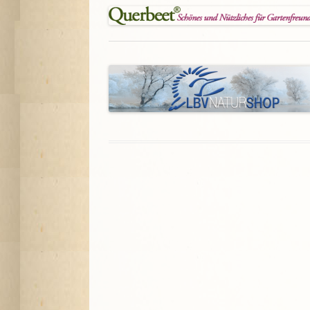
A
G
P
S