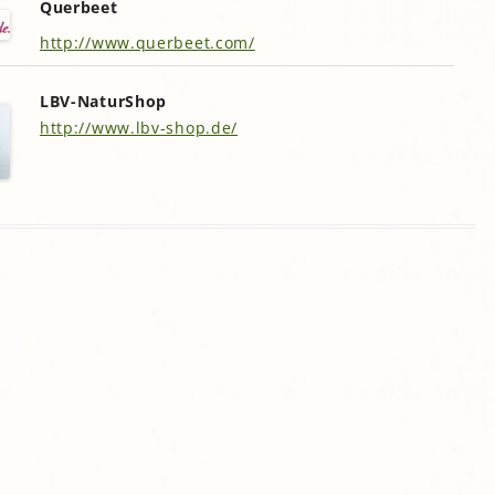
Querbeet
gropolis
http://www.querbeet.com/
Mikrofarm Ingelsberg:
Gartenparzellen für Hobby-
artler
LBV-NaturShop
http://www.lbv-shop.de/
rälatengarten im Kloster
chäftlarn
Umweltgarten Neubiberg