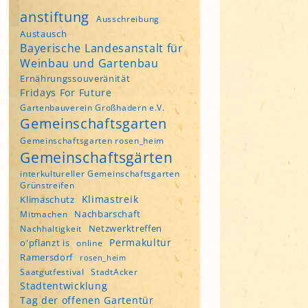
anstiftung
Ausschreibung
Austausch
Bayerische Landesanstalt für
Weinbau und Gartenbau
Ernährungssouveränität
Fridays For Future
Gartenbauverein Großhadern e.V.
Gemeinschaftsgarten
Gemeinschaftsgarten rosen_heim
Gemeinschaftsgärten
interkultureller Gemeinschaftsgarten
Grünstreifen
Klimastreik
Klimaschutz
Nachbarschaft
Mitmachen
Netzwerktreffen
Nachhaltigkeit
Permakultur
o'pflanzt is
online
Ramersdorf
rosen_heim
Saatgutfestival
StadtAcker
Stadtentwicklung
Tag der offenen Gartentür