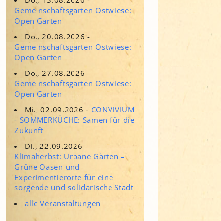
Adressen für Gartenbedarf
Gemeinschaftsgarten Ostwiese:
Grün in Sicht
Erde & Kompost
Open Garten
Garten der Sinne
Do., 20.08.2026 -
Gemeinschaftsgarten Ostwiese:
Interkultureller Garten
Open Garten
Blumenau
Do., 27.08.2026 -
Kultgarten der WerkBox3
Gemeinschaftsgarten Ostwiese:
Open Garten
Piazza Zenetti
Mi., 02.09.2026 -
CONVIVIUM
- SOMMERKÜCHE: Samen für die
Südgarten
Zukunft
Tauschgarten Schwabing-
Milbertshofen
Di., 22.09.2026 -
Klimaherbst: Urbane Gärten –
Waldschmausgarten
Grüne Oasen und
Experimentierorte für eine
sorgende und solidarische Stadt
alle Veranstaltungen