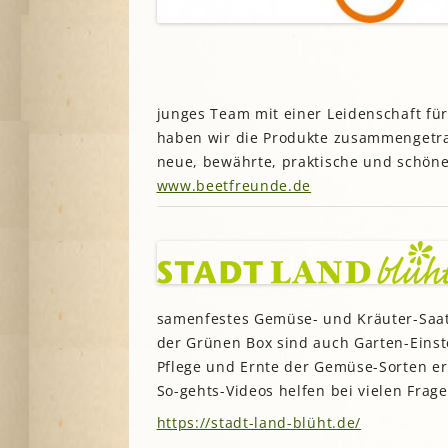
Lesegärten
L
Saatgut
Mitarbeiter*innengärten
Stadtentwick
Schulgärten
S
Stadtverwalt
Therapeutische Gärten
Stiftungen
junges Team mit einer Leidenschaft fü
V
Historische Gärten
haben wir die Produkte zusammengetra
Terra Networ
Weitere Gartenprojekte
K
I
neue, bewährte, praktische und schöne
Umweltbildu
www.beetfreunde.de
Urbane Gärte
K
G
B
N
samenfestes Gemüse- und Kräuter-Saatgu
der Grünen Box sind auch Garten-Einste
N
Pflege und Ernte der Gemüse-Sorten erk
So-gehts-Videos helfen bei vielen Frage
https://stadt-land-blüht.de/