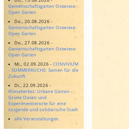
Adressen für Gartenbedarf
Gemeinschaftsgarten Ostwiese:
Grün in Sicht
Erde & Kompost
Open Garten
Garten der Sinne
Do., 20.08.2026 -
Gemeinschaftsgarten Ostwiese:
Interkultureller Garten
Open Garten
Blumenau
Do., 27.08.2026 -
Kultgarten der WerkBox3
Gemeinschaftsgarten Ostwiese:
Open Garten
Piazza Zenetti
Mi., 02.09.2026 -
CONVIVIUM
- SOMMERKÜCHE: Samen für die
Südgarten
Zukunft
Tauschgarten Schwabing-
Milbertshofen
Di., 22.09.2026 -
Klimaherbst: Urbane Gärten –
Waldschmausgarten
Grüne Oasen und
Experimentierorte für eine
sorgende und solidarische Stadt
alle Veranstaltungen