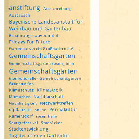
anstiftung
Ausschreibung
Austausch
Bayerische Landesanstalt für
Weinbau und Gartenbau
Ernährungssouveränität
Fridays For Future
Gartenbauverein Großhadern e.V.
Gemeinschaftsgarten
Gemeinschaftsgarten rosen_heim
Gemeinschaftsgärten
interkultureller Gemeinschaftsgarten
Grünstreifen
Klimastreik
Klimaschutz
Nachbarschaft
Mitmachen
Netzwerktreffen
Nachhaltigkeit
Permakultur
o'pflanzt is
online
Ramersdorf
rosen_heim
Saatgutfestival
StadtAcker
Stadtentwicklung
Tag der offenen Gartentür