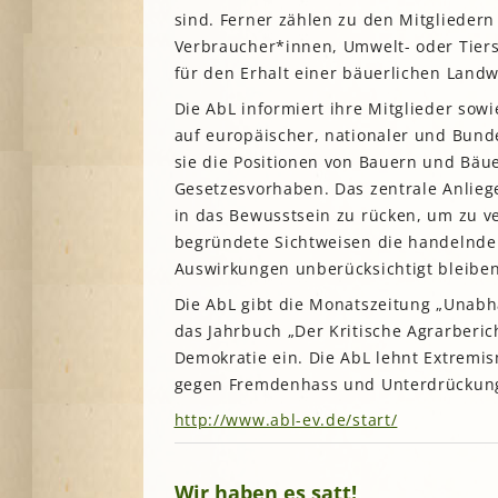
sind. Ferner zählen zu den Mitglieder
A
Verbraucher*innen, Umwelt- oder Tiers
für den Erhalt einer bäuerlichen Landw
G
Die AbL informiert ihre Mitglieder sowi
P
auf europäischer, nationaler und Bunde
S
sie die Positionen von Bauern und Bä
Gesetzesvorhaben. Das zentrale Anliegen
in das Bewusstsein zu rücken, um zu v
begründete Sichtweisen die handelnde
Auswirkungen unberücksichtigt bleiben
Die AbL gibt die Monatszeitung „Unabh
das Jahrbuch „Der Kritische Agrarberich
Demokratie ein. Die AbL lehnt Extremi
gegen Fremdenhass und Unterdrückun
http://www.abl-ev.de/start/
Wir haben es satt!