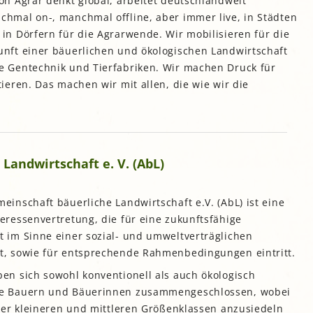
on Agrar denkt global, arbeitet deutschlandweit
esegarten Stadtbibliothek
Saatgutbibliothek der
TUM Gardening
Wogeno Freiham
chmal on-, manchmal offline, aber immer live, in Städten
Hortus Insula Urbana
Giesing
Stadtbibliothek München
Generationengarten im
Giesinger Grünspitz
Gemeinschaftsgarten
Petuelpark
 in Dörfern für die Agrarwende. Wir mobilisieren für die
lung
Klimawandel-Garten der
Nasch- und Lesegarten der
Echardingerstraße
Bayerischen Landesanstalt
tadtbibliothek Sendling
Grünstreifen Oberföhring
Huberhäuslgarten
unft einer bäuerlichen und ökologischen Landwirtschaft
ung
für Weinbau und
Gemeinschaftsgarten Karl-
e Gentechnik und Tierfabriken. Wir machen Druck für
Gartenbau (LWG)
Gemeinschaftsgarten der
Marx-Ring, München-
Gemeinschaftsgartenprojekt
ielfalt der IG Feuerwache
Ramersdorf
„Minga Permadies“ bei
eren. Das machen wir mit allen, die wie wir die
Pasinger Magdalenenpark
Karlsfeld
k
und ehemaliger
Garten des
Der BioDivHubs-
lostergarten
nterkultureller Garten
Nachbarschaftstreffs am
Interkultureller Garten
ng
Demonstrationsgarten
Neuaubing
Walchenseeplatz
Wurzelnziehen
n
Grünpaten
Nachbarschaftsgarten
Gartentreffpunkt
o’pflanzt is!
irchen Ecke Seerieder
Integriertes Wohnen
rünwerkstatt in der
Landwirtschaft e. V. (AbL)
Messestadt
Stattpark OLGA
Kosmos unter Null
Sonnengarten Solln
iotoppflege des LBV
StadtAcker am
Moosacher Lebensinsel
Tauschgarten Perlach
einschaft bäuerliche Landwirtschaft e.V. (AbL) ist eine
Ackermannbogen
Münchner Waldgarten
achbarschaftstreff an der
teressenvertretung, die für eine zukunftsfähige
Urbanes Gärtnern Allach-
Nordheide
Wabengarten im ÖBZ
Netzwerk Blühende
Untermenzing
t im Sinne einer sozial- und umweltverträglichen
Landschaft und
Gemeinschaftsgarten
aturgarten e.V. Haar
t, sowie für entsprechende Rahmenbedingungen eintritt.
WERKSgarten
rosen_heim
WertFeld
Ritzengarten
ben sich sowohl konventionell als auch ökologisch
de Bauern und Bäuerinnen zusammengeschlossen, wobei
Spreadseed
der kleineren und mittleren Größenklassen anzusiedeln
Stadtimker