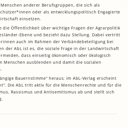
n Menschen anderer Berufsgruppen, die sich als
gropolis
chützer*innen oder als entwicklungspolitisch Engagierte
Mikrofarm Ingelsberg:
irtschaft einsetzen.
Gartenparzellen für Hobby-
artler
e die Öffentlichkeit über wichtige Fragen der Agrarpolitik
rälatengarten im Kloster
sländer-Ebene und bezieht dazu Stellung. Dabei vertritt
chäftlarn
uerinnen auch im Rahmen der Verbändebeteiligung bei
Umweltgarten Neubiberg
 der AbL ist es, die soziale Frage in der Landwirtschaft
ermeiden, dass einseitig ökonomisch oder ökologisch
n Menschen ausblenden und damit die sozialen
.
ängige Bauernstimme“ heraus; im AbL-Verlag erscheint
t“. Die AbL tritt aktiv für die Menschenrechte und für die
smus, Rassismus und Antisemitismus ab und stellt sich
g.