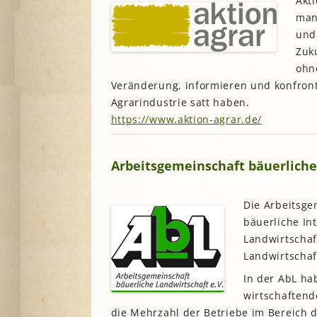
Akti
Lesegärten
L
man
Saatgut
Mitarbeiter*innengärten
und
Stadtentwick
Schulgärten
S
Zuk
Stadtverwalt
ohn
Therapeutische Gärten
Stiftungen
V
Veränderung, informieren und konfronti
Historische Gärten
Terra Networ
Agrarindustrie satt haben.
Weitere Gartenprojekte
K
I
https://www.aktion-agrar.de/
Umweltbildu
Urbane Gärte
K
G
Arbeitsgemeinschaft bäuerliche 
B
Die Arbeitsgem
N
bäuerliche In
Landwirtschaf
N
Landwirtschaf
In der AbL ha
wirtschaften
die Mehrzahl der Betriebe im Bereich 