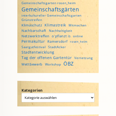
Gemeinschaftsgarten rosen_heim
Gemeinschaftsgärten
interkultureller Gemeinschaftsgarten
Grünstreifen
Klimastreik
Klimaschutz
Mitmachen
Nachbarschaft
Nachhaltigkeit
Netzwerktreffen
o'pflanzt is
online
Permakultur
Ramersdorf
rosen_heim
Saatgutfestival
StadtAcker
Stadtentwicklung
Tag der offenen Gartentür
Vernetzung
ÖBZ
Wettbewerb
Workshop
Kategorien