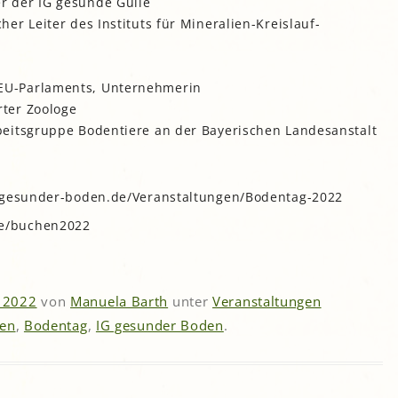
r der IG gesunde Gülle
her Leiter des Instituts für Mineralien-Kreislauf-
 EU-Parlaments, Unternehmerin
rter Zoologe
rbeitsgruppe Bodentiere an der Bayerischen Landesanstalt
g-gesunder-boden.de/Veranstaltungen/Bodentag-2022
e/buchen2022
 2022
von
Manuela Barth
unter
Veranstaltungen
en
,
Bodentag
,
IG gesunder Boden
.