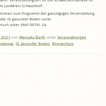
ann. Veranstaltungsort ist die Schwarzachtalhalle im
m Landkreis Schwandorf.
ormationen zum Programm der ganztägigen Veranstaltung
der IG gesunder Boden unter
nisch unter 0941/30761-24.
r 2021
von
Manuela Barth
unter
Veranstaltungen
odentag
,
IG gesunder Boden
,
Klimaschutz
.