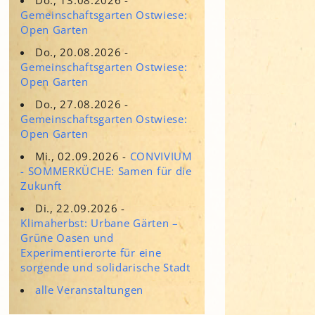
Adressen für Gartenbedarf
Gemeinschaftsgarten Ostwiese:
Grün in Sicht
Erde & Kompost
Open Garten
Garten der Sinne
Do., 20.08.2026 -
Gemeinschaftsgarten Ostwiese:
Interkultureller Garten
Open Garten
Blumenau
Do., 27.08.2026 -
Kultgarten der WerkBox3
Gemeinschaftsgarten Ostwiese:
Open Garten
Piazza Zenetti
Mi., 02.09.2026 -
CONVIVIUM
- SOMMERKÜCHE: Samen für die
Südgarten
Zukunft
Tauschgarten Schwabing-
Milbertshofen
Di., 22.09.2026 -
Klimaherbst: Urbane Gärten –
Waldschmausgarten
Grüne Oasen und
Experimentierorte für eine
sorgende und solidarische Stadt
alle Veranstaltungen