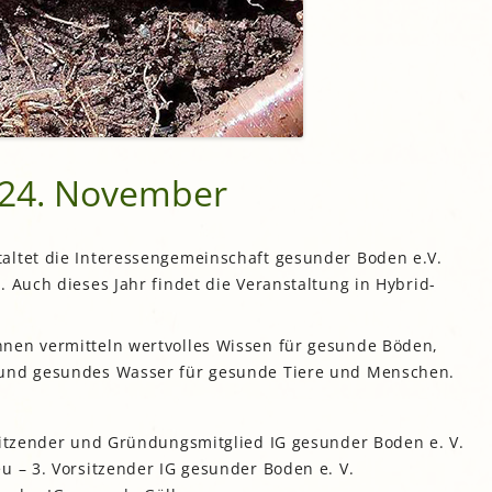
gropolis
Mikrofarm Ingelsberg:
Gartenparzellen für Hobby-
artler
rälatengarten im Kloster
chäftlarn
Umweltgarten Neubiberg
 24. November
altet die Interessengemeinschaft gesunder Boden e.V.
. Auch dieses Jahr findet die Veranstaltung in Hybrid-
nen vermitteln wertvolles Wissen für gesunde Böden,
 und gesundes Wasser für gesunde Tiere und Menschen.
orsitzender und Gründungsmitglied IG gesunder Boden e. V.
eu – 3. Vorsitzender IG gesunder Boden e. V.