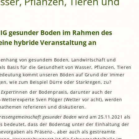
ser, Pflanzen, Tieren und
e IG gesunder Boden im Rahmen des
eine hybride Veranstaltung an
menhang von gesundem Boden, Landwirtschaft und
s Basis für die Gesundheit von Wasser, Pflanzen, Tieren
deutung kommt unseren Böden auf Grund der immer
en, wie zum Beispiel Dürre oder Starkregen, zu?
 Expert
innen der Bodenpraxis, darunter auch der
etterexperte Sven Plöger (Wetter vor acht), werden
mathemen referieren und diskutieren.
eressengemeinschaft gesunder Boden
wird am 25.11.2021 als
as bedeutet, dass der Bodentag unter der Einhaltung der
evorgaben als Präsenz-, aber auch als gestreamte