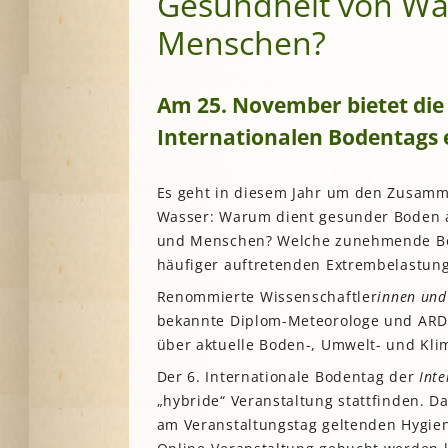
Gesundheit von Was
Menschen?
Am 25. November bietet di
Internationalen Bodentags 
Es geht in diesem Jahr um den Zusam
Wasser: Warum dient gesunder Boden al
und Menschen? Welche zunehmende Be
häufiger auftretenden Extrembelastung
Renommierte Wissenschaftler
innen und
bekannte Diplom-Meteorologe und ARD-W
über aktuelle Boden-, Umwelt- und Kli
Der 6. Internationale Bodentag der
Int
„hybride“ Veranstaltung stattfinden. D
am Veranstaltungstag geltenden Hygien