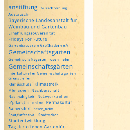
anstiftung
Ausschreibung
Austausch
Bayerische Landesanstalt für
Weinbau und Gartenbau
Ernährungssouveränität
Fridays For Future
Gartenbauverein Großhadern e.V.
Gemeinschaftsgarten
Gemeinschaftsgarten rosen_heim
Gemeinschaftsgärten
interkultureller Gemeinschaftsgarten
Grünstreifen
Klimastreik
Klimaschutz
Nachbarschaft
Mitmachen
Netzwerktreffen
Nachhaltigkeit
Permakultur
o'pflanzt is
online
Ramersdorf
rosen_heim
Saatgutfestival
StadtAcker
Stadtentwicklung
Tag der offenen Gartentür