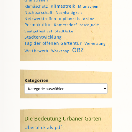
Grünstreifen
Klimastreik
Klimaschutz
Mitmachen
Nachbarschaft
Nachhaltigkeit
Netzwerktreffen
o'pflanzt is
online
Permakultur
Ramersdorf
rosen_heim
Saatgutfestival
StadtAcker
Stadtentwicklung
Tag der offenen Gartentür
Vernetzung
ÖBZ
Wettbewerb
Workshop
Kategorien
Die Bedeutung Urbaner Gärten
Überblick als pdf