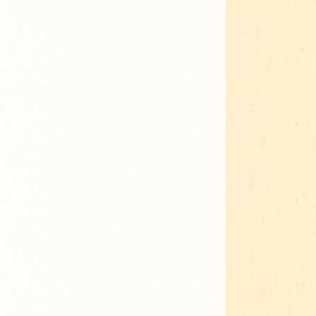
Adressen für Gartenbedarf
Grün in Sicht
Erde & Kompost
Garten der Sinne
Interkultureller Garten
Blumenau
Kultgarten der WerkBox3
Piazza Zenetti
Südgarten
Tauschgarten Schwabing-
Milbertshofen
Waldschmausgarten