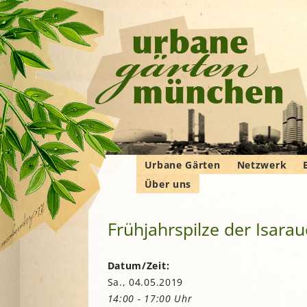
Urbane Gärten
Netzwerk
Über uns
Gemeinschaftsgärten
Gartenbauver
Verbände
Wer wir sind
Bewohner*innengärten
Gartenberatu
E
G
Frühjahrspilze der Isara
Das Manifest
Kleingärten
Imkern
Krautgärten
Landwirtschaf
Hochschulgärten
F
Datum/Zeit:
Permakultur
Sa., 04.05.2019
Lehr- und
B
Demonstrationsgärten
Solidarische 
14:00 - 17:00 Uhr
in und um M
V
B