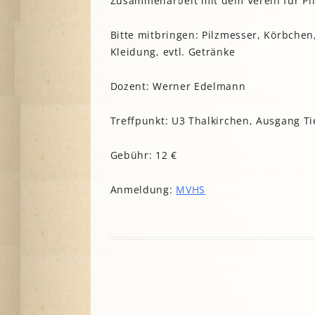
Zusammenarbeit mit dem Verein für Pi
A
Bitte mitbringen: Pilzmesser, Körbche
Kleidung, evtl. Getränke
G
P
Dozent: Werner Edelmann
S
Treffpunkt: U3 Thalkirchen, Ausgang Ti
Gebühr: 12 €
Anmeldung:
MVHS