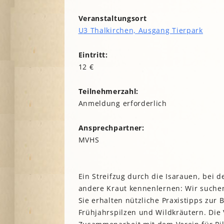
Lesegärten
L
Saatgut
Veranstaltungsort
Mitarbeiter*innengärten
Stadtentwick
U3 Thalkirchen, Ausgang Tierpark
Schulgärten
S
Stadtverwalt
Therapeutische Gärten
Eintritt:
Stiftungen
V
Historische Gärten
12 €
Terra Networ
Weitere Gartenprojekte
K
I
Umweltbildu
Teilnehmerzahl:
Urbane Gärte
Anmeldung erforderlich
K
G
Ansprechpartner:
B
MVHS
N
Ein Streifzug durch die Isarauen, bei 
N
andere Kraut kennenlernen: Wir suche
Sie erhalten nützliche Praxistipps zu
Frühjahrspilzen und Wildkräutern. Die 