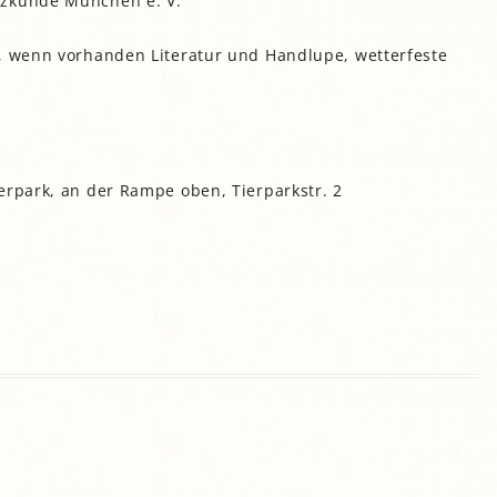
lzkunde München e. V.
gropolis
n, wenn vorhanden Literatur und Handlupe, wetterfeste
Mikrofarm Ingelsberg:
Gartenparzellen für Hobby-
artler
rälatengarten im Kloster
chäftlarn
Umweltgarten Neubiberg
erpark, an der Rampe oben, Tierparkstr. 2