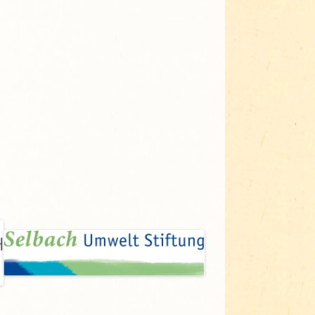
Adressen für Gartenbedarf
Grün in Sicht
Erde & Kompost
Garten der Sinne
Interkultureller Garten
Blumenau
Kultgarten der WerkBox3
Piazza Zenetti
Südgarten
Tauschgarten Schwabing-
Milbertshofen
Waldschmausgarten