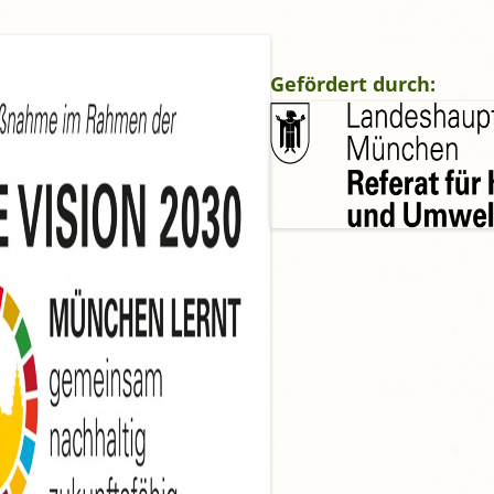
gropolis
Mikrofarm Ingelsberg:
Gartenparzellen für Hobby-
Gefördert durch:
artler
rälatengarten im Kloster
chäftlarn
Umweltgarten Neubiberg