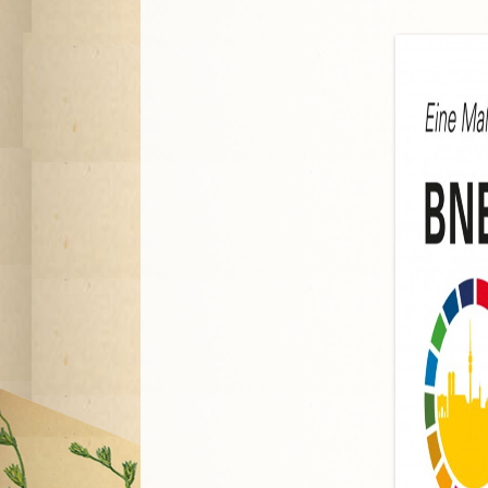
A
G
P
S