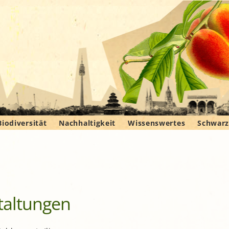
Zum
Biodiversität
Nachhaltigkeit
Wissenswertes
Schwarz
Inhalt
eine- und
Gartengemeinschaft
Grundlegendes
Grundlegendes
Bienengarten Pasing
Wissenssammlung
Biete &
springen
Balanpark
Bewohnergärten
Aktuelles
Aktuelles
Infos & Tipps
Leihe & 
ng
ssbare Stadt im
otteszeller-Straße
Experimentiergarten im
BioDivHubs
Bildung für nachhaltige
Rosengarten
ÖBZ
Bewohnergarten ZAK-
Entwicklung (BNE) in den
Saatgut
Gemeinschaftsgarten
Neuperlach
urbanen Gärten in
Gemeinschaftsgarten
t
Ostwiese
München
Neuaubing-Westkreuz
altungen
“Querbeeten” an der
Wildpflanzen im Porträt
Frühlingsgeophyten
reihamer Freiluftgarten –
Katholischen
KINDERSCHUTZ MÜNCHEN
Bildungsmaterialien
iodiversitätsgarten des
Gewöhnlicher
Stiftungshochschule
Gemeinschaftsgarten
Portland –
Landwirtschaft
Landesbunds für
Blutweiderich, Lythrum
Gemeinschaftsgarten und
München
Eching
Gemeinschaftsgarten
ünchen
ogelschutz (LBV)
salicaria
iodiversitätsflächen
Ismaning