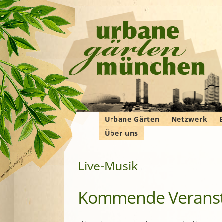
Urbane Gärten
Netzwerk
Über uns
Gemeinschaftsgärten
Gartenbauver
Verbände
Wer wir sind
Bewohner*innengärten
Gartenberatu
E
G
Live-Musik
Das Manifest
Kleingärten
Imkern
Krautgärten
Landwirtschaf
Kommende Veranst
Hochschulgärten
F
Permakultur
Lehr- und
B
Demonstrationsgärten
Solidarische 
in und um M
V
B