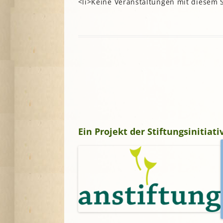
<li>Keine Veranstaltungen mit diesem 
Lesegärten
L
Saatgut
Mitarbeiter*innengärten
Stadtentwick
Schulgärten
S
Stadtverwalt
Therapeutische Gärten
Stiftungen
V
Historische Gärten
Terra Networ
Weitere Gartenprojekte
K
I
Umweltbildu
Urbane Gärte
K
G
Ein Projekt der Stiftungsinitia
B
N
N