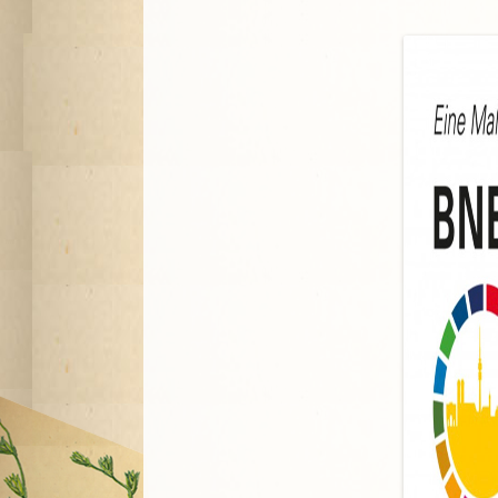
A
G
P
S