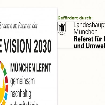
gropolis
Mikrofarm Ingelsberg:
Gartenparzellen für Hobby-
Gefördert durch:
artler
rälatengarten im Kloster
chäftlarn
Umweltgarten Neubiberg