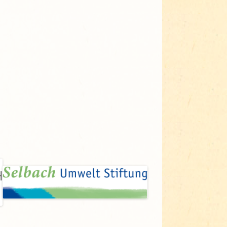
Adressen für Gartenbedarf
Grün in Sicht
Erde & Kompost
Garten der Sinne
Interkultureller Garten
Blumenau
Kultgarten der WerkBox3
Piazza Zenetti
Südgarten
Tauschgarten Schwabing-
Milbertshofen
Waldschmausgarten