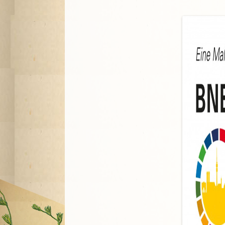
A
G
P
S