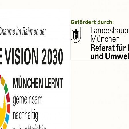
gropolis
Mikrofarm Ingelsberg:
Gartenparzellen für Hobby-
Gefördert durch:
artler
rälatengarten im Kloster
chäftlarn
Umweltgarten Neubiberg