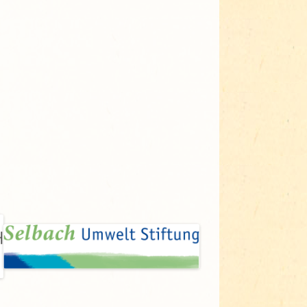
Adressen für Gartenbedarf
Grün in Sicht
Erde & Kompost
Garten der Sinne
Interkultureller Garten
Blumenau
Kultgarten der WerkBox3
Piazza Zenetti
Südgarten
Tauschgarten Schwabing-
Milbertshofen
Waldschmausgarten