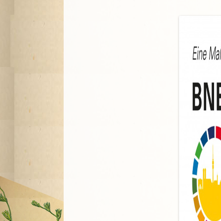
A
G
P
S