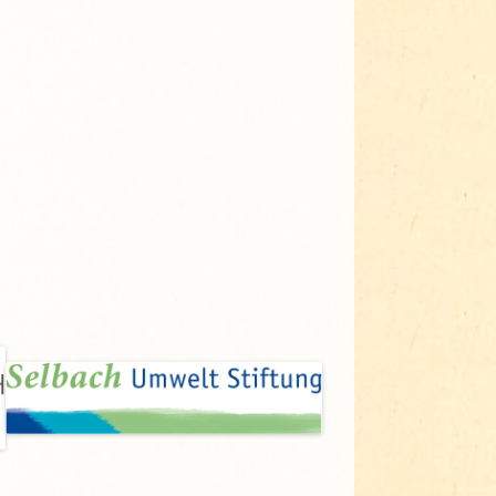
Adressen für Gartenbedarf
Grün in Sicht
Erde & Kompost
Garten der Sinne
Interkultureller Garten
Blumenau
Kultgarten der WerkBox3
Piazza Zenetti
Südgarten
Tauschgarten Schwabing-
Milbertshofen
Waldschmausgarten