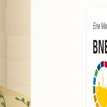
A
G
P
S