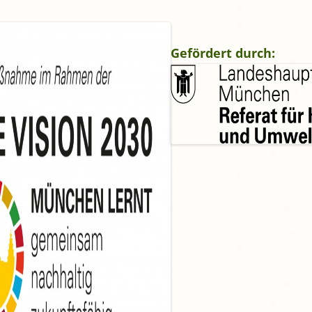
gropolis
Mikrofarm Ingelsberg:
Gartenparzellen für Hobby-
Gefördert durch:
artler
rälatengarten im Kloster
chäftlarn
Umweltgarten Neubiberg