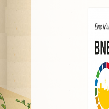
A
G
P
S