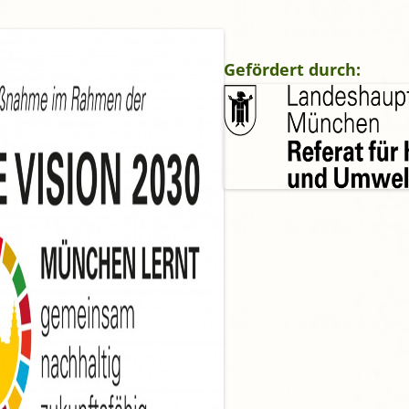
gropolis
Mikrofarm Ingelsberg:
Gartenparzellen für Hobby-
Gefördert durch:
artler
rälatengarten im Kloster
chäftlarn
Umweltgarten Neubiberg