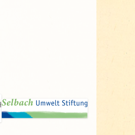
Adressen für Gartenbedarf
Grün in Sicht
Erde & Kompost
Garten der Sinne
Interkultureller Garten
Blumenau
Kultgarten der WerkBox3
Piazza Zenetti
Südgarten
Tauschgarten Schwabing-
Milbertshofen
Waldschmausgarten