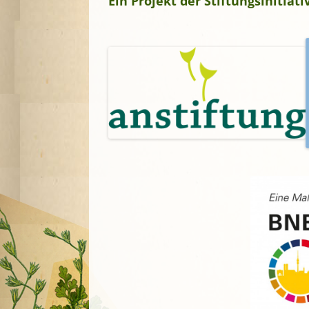
Ein Projekt der Stiftungsinitia
A
G
P
S