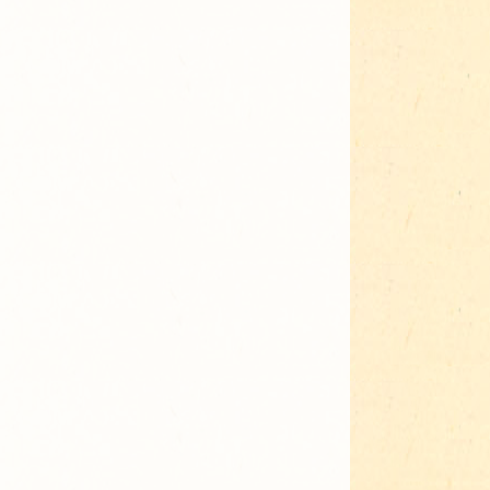
Adressen für Gartenbedarf
Grün in Sicht
Erde & Kompost
Garten der Sinne
Interkultureller Garten
Blumenau
Kultgarten der WerkBox3
Piazza Zenetti
Südgarten
Tauschgarten Schwabing-
Milbertshofen
Waldschmausgarten