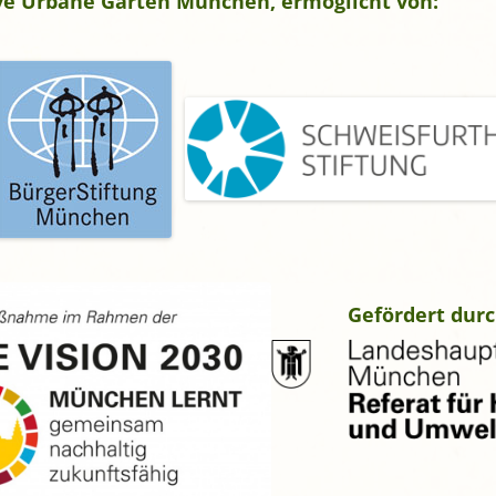
tive Urbane Gärten München, ermöglicht von:
gropolis
Mikrofarm Ingelsberg:
Gartenparzellen für Hobby-
artler
rälatengarten im Kloster
chäftlarn
Umweltgarten Neubiberg
Gefördert durc