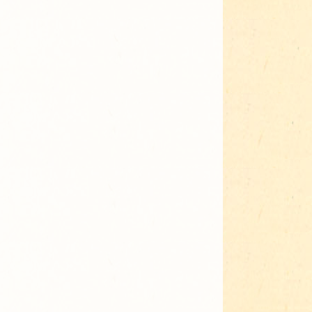
Adressen für Gartenbedarf
Grün in Sicht
Erde & Kompost
Garten der Sinne
Interkultureller Garten
Blumenau
Kultgarten der WerkBox3
Piazza Zenetti
Südgarten
Tauschgarten Schwabing-
Milbertshofen
Waldschmausgarten