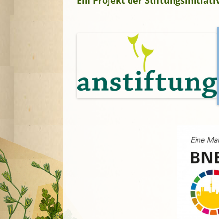
Ein Projekt der Stiftungsinitia
A
G
P
S