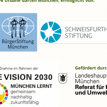
tive Urbane Gärten München, ermöglicht von:
gropolis
Mikrofarm Ingelsberg:
Gartenparzellen für Hobby-
artler
rälatengarten im Kloster
chäftlarn
Umweltgarten Neubiberg
Gefördert durc