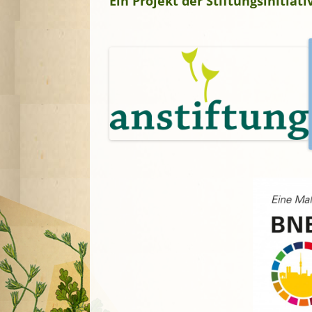
Ein Projekt der Stiftungsinitia
A
G
P
S