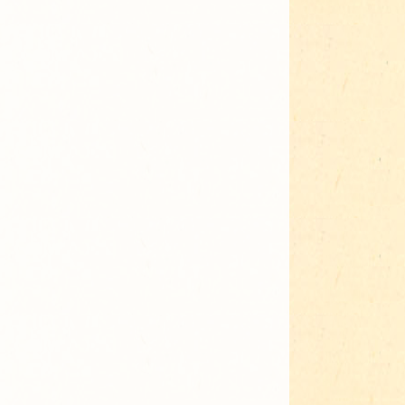
Adressen für Gartenbedarf
Grün in Sicht
Erde & Kompost
Garten der Sinne
Interkultureller Garten
Blumenau
Kultgarten der WerkBox3
Piazza Zenetti
Südgarten
Tauschgarten Schwabing-
Milbertshofen
Waldschmausgarten