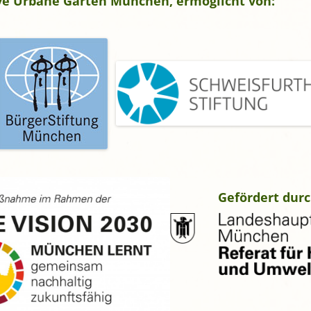
tive Urbane Gärten München, ermöglicht von:
gropolis
Mikrofarm Ingelsberg:
Gartenparzellen für Hobby-
artler
rälatengarten im Kloster
chäftlarn
Umweltgarten Neubiberg
Gefördert durc