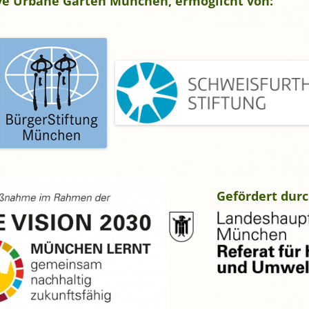
tive Urbane Gärten München, ermöglicht von:
gropolis
Mikrofarm Ingelsberg:
Gartenparzellen für Hobby-
artler
rälatengarten im Kloster
chäftlarn
Umweltgarten Neubiberg
Gefördert durc