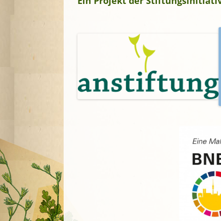
Ein Projekt der Stiftungsinitia
A
G
P
S