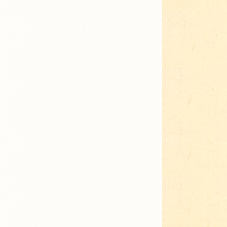
Adressen für Gartenbedarf
Grün in Sicht
Erde & Kompost
Garten der Sinne
Interkultureller Garten
Blumenau
Kultgarten der WerkBox3
Piazza Zenetti
Südgarten
Tauschgarten Schwabing-
Milbertshofen
Waldschmausgarten