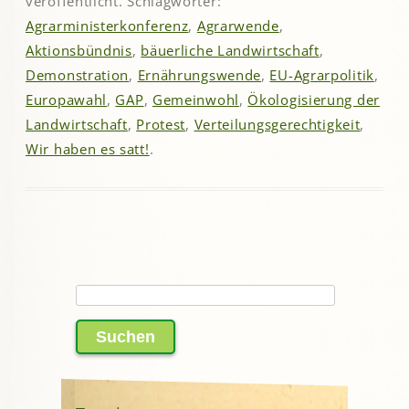
veröffentlicht. Schlagwörter:
Agrarministerkonferenz
,
Agrarwende
,
Aktionsbündnis
,
bäuerliche Landwirtschaft
,
Demonstration
,
Ernährungswende
,
EU-Agrarpolitik
,
Europawahl
,
GAP
,
Gemeinwohl
,
Ökologisierung der
Landwirtschaft
,
Protest
,
Verteilungsgerechtigkeit
,
Wir haben es satt!
.
Suchen
nach: