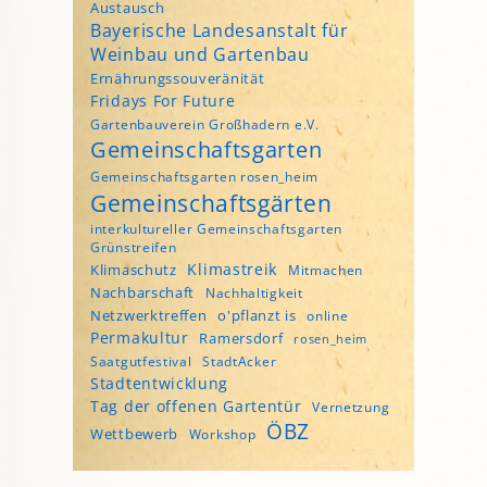
Austausch
Bayerische Landesanstalt für
Weinbau und Gartenbau
Ernährungssouveränität
Fridays For Future
Gartenbauverein Großhadern e.V.
Gemeinschaftsgarten
Gemeinschaftsgarten rosen_heim
Gemeinschaftsgärten
interkultureller Gemeinschaftsgarten
Grünstreifen
Klimastreik
Klimaschutz
Mitmachen
Nachbarschaft
Nachhaltigkeit
Netzwerktreffen
o'pflanzt is
online
Permakultur
Ramersdorf
rosen_heim
Saatgutfestival
StadtAcker
Stadtentwicklung
Tag der offenen Gartentür
Vernetzung
ÖBZ
Wettbewerb
Workshop