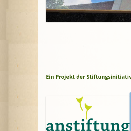
A
G
P
S
Ein Projekt der Stiftungsinitia