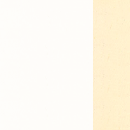
Adressen für Gartenbedarf
Grün in Sicht
Erde & Kompost
Garten der Sinne
Interkultureller Garten
Blumenau
Kultgarten der WerkBox3
Piazza Zenetti
Südgarten
Tauschgarten Schwabing-
Milbertshofen
Waldschmausgarten