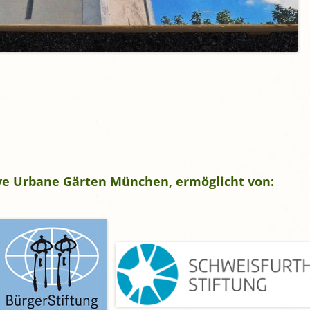
gropolis
Mikrofarm Ingelsberg:
Gartenparzellen für Hobby-
artler
rälatengarten im Kloster
chäftlarn
Umweltgarten Neubiberg
tive Urbane Gärten München, ermöglicht von: