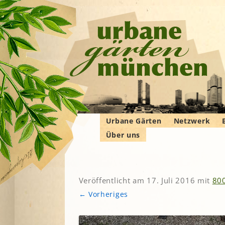
Urbane Gärten
Netzwerk
Über uns
Gemeinschaftsgärten
Gartenbauver
Verbände
Wer wir sind
Bewohner*innengärten
Gartenberatu
E
G
Das Manifest
Kleingärten
Imkern
Krautgärten
Veröffentlicht am
17. Juli 2016
mit
80
Landwirtschaf
Hochschulgärten
F
← Vorheriges
Permakultur
Lehr- und
B
Demonstrationsgärten
Solidarische 
in und um M
V
B