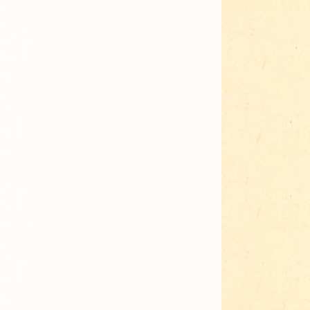
Adressen für Gartenbedarf
Grün in Sicht
Erde & Kompost
Garten der Sinne
Interkultureller Garten
Blumenau
Kultgarten der WerkBox3
Piazza Zenetti
Südgarten
Tauschgarten Schwabing-
Milbertshofen
Waldschmausgarten