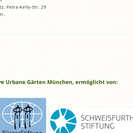
, Petra-Kelly-Str. 29
gropolis
ei.
Mikrofarm Ingelsberg:
Gartenparzellen für Hobby-
artler
rälatengarten im Kloster
chäftlarn
Umweltgarten Neubiberg
tive Urbane Gärten München, ermöglicht von: