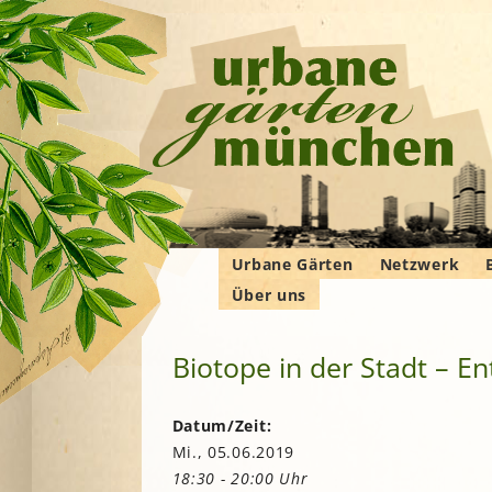
Urbane Gärten
Netzwerk
Über uns
Gemeinschaftsgärten
Gartenbauver
Verbände
Wer wir sind
Bewohner*innengärten
Gartenberatu
E
G
Biotope in der Stadt – E
Das Manifest
Kleingärten
Imkern
Krautgärten
Landwirtschaf
Hochschulgärten
F
Datum/Zeit:
Permakultur
Mi., 05.06.2019
Lehr- und
B
Demonstrationsgärten
Solidarische 
18:30 - 20:00 Uhr
in und um M
V
B