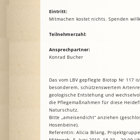
Lesegärten
L
Saatgut
Eintritt:
Mitarbeiter*innengärten
Stadtentwick
Mitmachen kostet nichts. Spenden wil
Schulgärten
S
Stadtverwalt
Therapeutische Gärten
Teilnehmerzahl:
Stiftungen
V
Historische Gärten
Terra Networ
Weitere Gartenprojekte
K
Ansprechpartner:
I
Umweltbildu
Konrad Bucher
Urbane Gärte
K
G
Das vom LBV gepflegte Biotop Nr 117 is
B
besonderem, schützenswertem Artenrei
geologische Entstehung und wechselvo
N
die Pflegemaßnahmen für diese Heidefl
Naturschutz.
N
Bitte „ameisendicht“ anziehen (geschl
Hosenbeine).
Referentin: Alicia Bilang, Projektgrupp
Mittwoch, 5. Juni 2019, 18.30 – 20.00 U