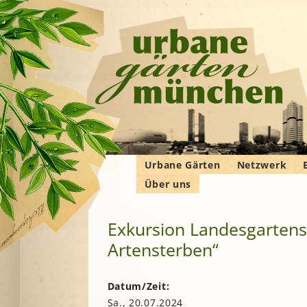
Urbane Gärten
Netzwerk
Über uns
Gemeinschaftsgärten
Gartenbauver
Verbände
Wer wir sind
Bewohner*innengärten
Gartenberatu
E
G
Exkursion Landesgartens
Das Manifest
Kleingärten
Imkern
Artensterben“
Krautgärten
Landwirtschaf
Hochschulgärten
F
Permakultur
Lehr- und
B
Datum/Zeit:
Demonstrationsgärten
Solidarische 
Sa., 20.07.2024
in und um M
V
B