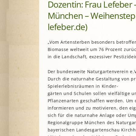
Dozentin: Frau Lefeber 
A
München – Weihenstepha
lefeber.de)
G
P
S
„Vom Artensterben besonders betroffen 
Biomasse weltweit um 76 Prozent zurück
in die Landschaft, exzessiver Pestizid
Der bundesweite Naturgartenverein e.V.
Durch die naturnahe Gestaltung von pr
Spielerlebnisräumen in Kinder-
gärten und Schulen sollen vielfältige 
Pflanzenarten geschaffen werden. Um di
informieren und zu motivieren, den ei
sich für die naturnahe Anlage oder Umg
Regionalgruppe München des Naturgar
bayerischen Landesgartenschau Kirchhe