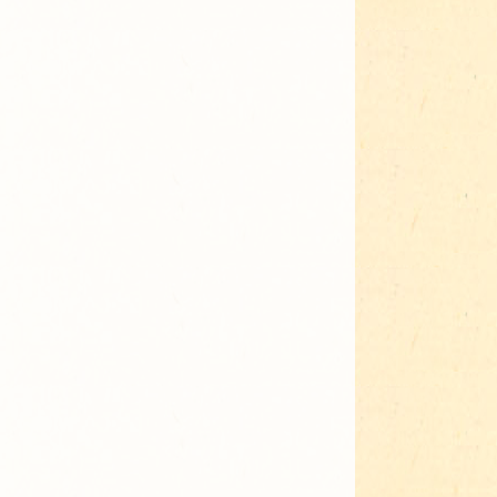
Adressen für Gartenbedarf
Grün in Sicht
Erde & Kompost
Garten der Sinne
Interkultureller Garten
Blumenau
Kultgarten der WerkBox3
Piazza Zenetti
Südgarten
Tauschgarten Schwabing-
Milbertshofen
Waldschmausgarten