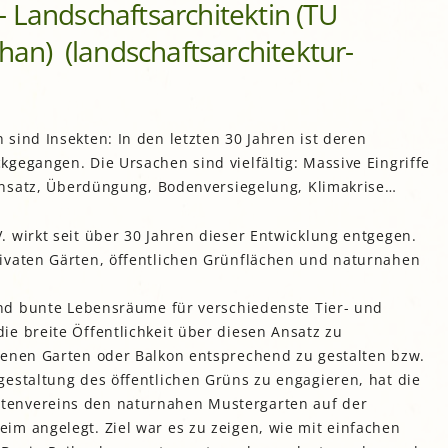
– Landschaftsarchitektin (TU
gropolis
n) (landschaftsarchitektur-
Mikrofarm Ingelsberg:
Gartenparzellen für Hobby-
artler
rälatengarten im Kloster
chäftlarn
sind Insekten: In den letzten 30 Jahren ist deren
Umweltgarten Neubiberg
gegangen. Die Ursachen sind vielfältig: Massive Eingriffe
einsatz, Überdüngung, Bodenversiegelung, Klimakrise…
 wirkt seit über 30 Jahren dieser Entwicklung entgegen.
ivaten Gärten, öffentlichen Grünflächen und naturnahen
und bunte Lebensräume für verschiedenste Tier- und
e breite Öffentlichkeit über diesen Ansatz zu
genen Garten oder Balkon entsprechend zu gestalten bzw.
estaltung des öffentlichen Grüns zu engagieren, hat die
tenvereins den naturnahen Mustergarten auf der
im angelegt. Ziel war es zu zeigen, wie mit einfachen