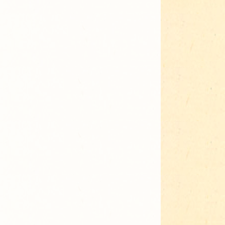
Adressen für Gartenbedarf
Grün in Sicht
Erde & Kompost
Garten der Sinne
Interkultureller Garten
Blumenau
Kultgarten der WerkBox3
Piazza Zenetti
Südgarten
Tauschgarten Schwabing-
Milbertshofen
Waldschmausgarten