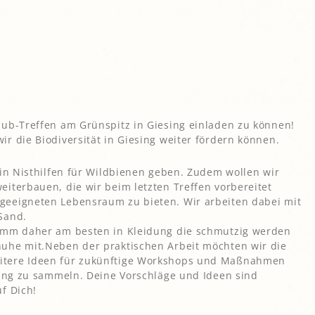
gropolis
Mikrofarm Ingelsberg:
Gartenparzellen für Hobby-
artler
rälatengarten im Kloster
chäftlarn
Umweltgarten Neubiberg
Hub-Treffen am Grünspitz in Giesing einladen zu können!
r die Biodiversität in Giesing weiter fördern können.
 in Nisthilfen für Wildbienen geben. Zudem wollen wir
iterbauen, die wir beim letzten Treffen vorbereitet
geeigneten Lebensraum zu bieten. Wir arbeiten dabei mit
Sand.
komm daher am besten in Kleidung die schmutzig werden
uhe mit.Neben der praktischen Arbeit möchten wir die
itere Ideen für zukünftige Workshops und Maßnahmen
sing zu sammeln. Deine Vorschläge und Ideen sind
f Dich!