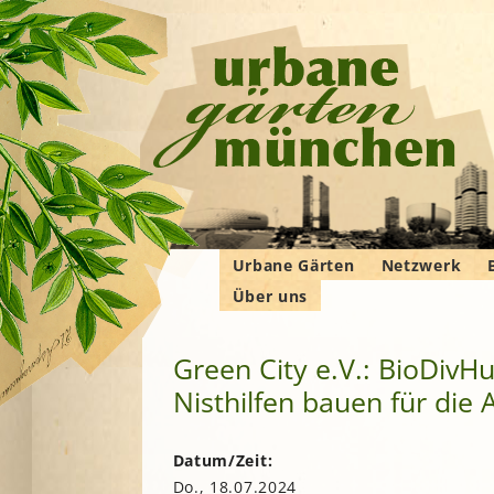
Urbane Gärten
Netzwerk
Über uns
Gemeinschaftsgärten
Gartenbauver
Verbände
Wer wir sind
Bewohner*innengärten
Gartenberatu
E
G
Green City e.V.: BioDivH
Das Manifest
Kleingärten
Imkern
Nisthilfen bauen für die A
Krautgärten
Landwirtschaf
Hochschulgärten
F
Permakultur
Lehr- und
B
Datum/Zeit:
Demonstrationsgärten
Solidarische 
Do., 18.07.2024
in und um M
V
B