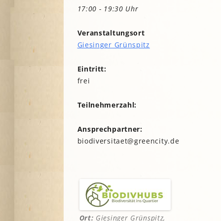
Lesegärten
L
17:00 - 19:30 Uhr
Saatgut
Mitarbeiter*innengärten
Stadtentwick
Veranstaltungsort
Schulgärten
S
Stadtverwalt
Giesinger Grünspitz
Therapeutische Gärten
Stiftungen
V
Historische Gärten
Eintritt:
Terra Networ
Weitere Gartenprojekte
K
I
frei
Umweltbildu
Urbane Gärte
Teilnehmerzahl:
K
G
Ansprechpartner:
B
biodiversitaet@greencity.de
N
N
Ort:
Giesinger Grünspitz,