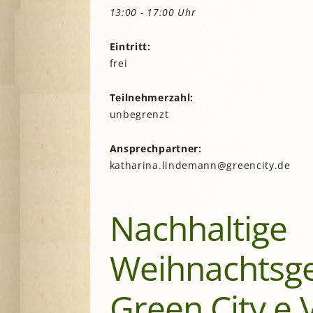
Lesegärten
L
13:00 - 17:00 Uhr
Saatgut
Mitarbeiter*innengärten
Stadtentwick
Eintritt:
Schulgärten
S
Stadtverwalt
frei
Therapeutische Gärten
Stiftungen
V
Historische Gärten
Teilnehmerzahl:
Terra Networ
Weitere Gartenprojekte
K
I
unbegrenzt
Umweltbildu
Urbane Gärte
Ansprechpartner:
K
G
katharina.lindemann@greencity.de
B
Nachhaltige
N
N
Weihnachtsge
Green City e.