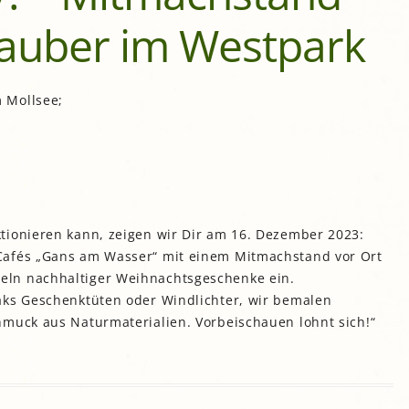
auber im Westpark
gropolis
Mikrofarm Ingelsberg:
Gartenparzellen für Hobby-
artler
 Mollsee;
rälatengarten im Kloster
chäftlarn
Umweltgarten Neubiberg
tionieren kann, zeigen wir Dir am 16. Dezember 2023:
Cafés „Gans am Wasser“ mit einem Mitmachstand vor Ort
ln nachhaltiger Weihnachtsgeschenke ein.
aks Geschenktüten oder Windlichter, wir bemalen
hmuck aus Naturmaterialien. Vorbeischauen lohnt sich!“