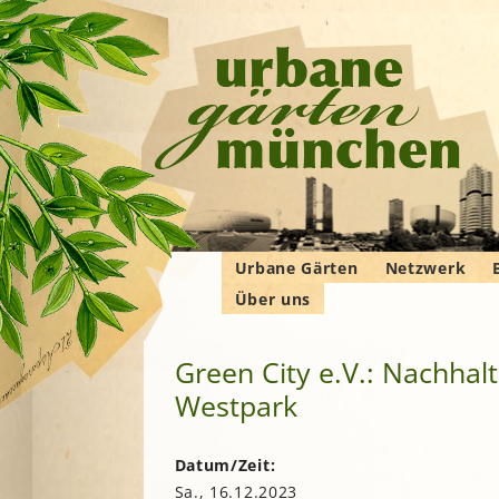
Urbane Gärten
Netzwerk
Über uns
Gemeinschaftsgärten
Gartenbauver
Verbände
Wer wir sind
Bewohner*innengärten
Gartenberatu
E
G
Green City e.V.: Nachha
Das Manifest
Kleingärten
Imkern
Westpark
Krautgärten
Landwirtschaf
Hochschulgärten
F
Permakultur
Lehr- und
B
Datum/Zeit:
Demonstrationsgärten
Solidarische 
Sa., 16.12.2023
in und um M
V
B