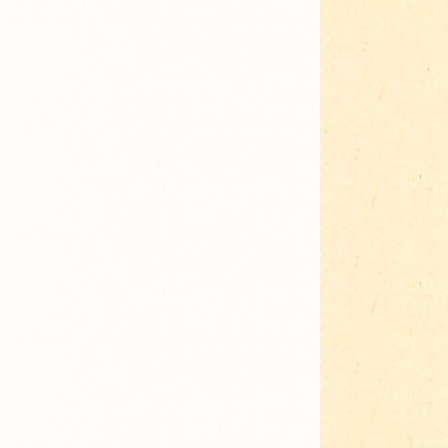
Adressen für Gartenbedarf
Grün in Sicht
Erde & Kompost
Garten der Sinne
Interkultureller Garten
Blumenau
Kultgarten der WerkBox3
Piazza Zenetti
Südgarten
Tauschgarten Schwabing-
Milbertshofen
Waldschmausgarten