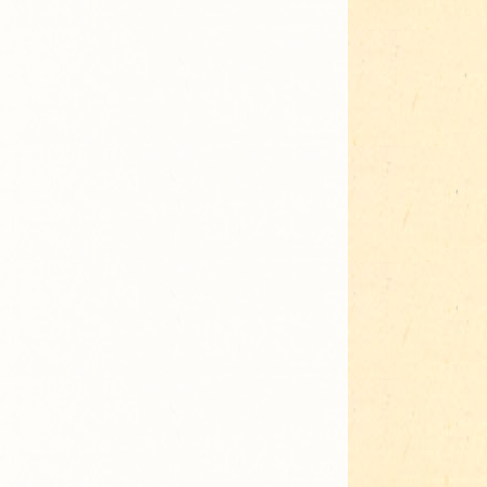
Adressen für Gartenbedarf
Grün in Sicht
Erde & Kompost
Garten der Sinne
Interkultureller Garten
Blumenau
Kultgarten der WerkBox3
Piazza Zenetti
Südgarten
Tauschgarten Schwabing-
Milbertshofen
Waldschmausgarten