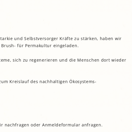
gropolis
Mikrofarm Ingelsberg:
Gartenparzellen für Hobby-
artler
rälatengarten im Kloster
arkie und Selbstversorger Kräfte zu stärken, haben wir
chäftlarn
Brush- für Permakultur eingeladen.
Umweltgarten Neubiberg
steme, sich zu regenerieren und die Menschen dort wieder
zum Kreislauf des nachhaltigen Ökosystems-
 mir nachfragen oder Anmeldeformular anfragen.