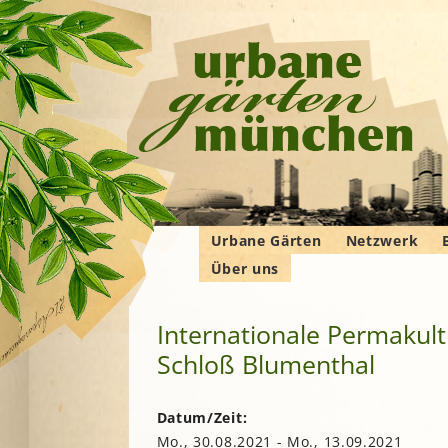
Urbane Gärten
Netzwerk
Über uns
Gemeinschaftsgärten
Gartenbauver
Verbände
Wer wir sind
Bewohner*innengärten
Gartenberatu
E
G
Internationale Permakul
Das Manifest
Kleingärten
Imkern
Schloß Blumenthal
Krautgärten
Landwirtschaf
Hochschulgärten
F
Permakultur
Lehr- und
B
Datum/Zeit:
Demonstrationsgärten
Solidarische 
Mo., 30.08.2021 - Mo., 13.09.2021
in und um M
V
B