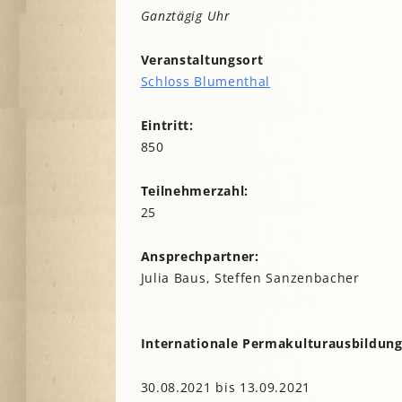
Lesegärten
L
Ganztägig Uhr
Saatgut
Mitarbeiter*innengärten
Stadtentwick
Veranstaltungsort
Schulgärten
S
Stadtverwalt
Schloss Blumenthal
Therapeutische Gärten
Stiftungen
V
Historische Gärten
Eintritt:
Terra Networ
Weitere Gartenprojekte
K
I
850
Umweltbildu
Urbane Gärte
Teilnehmerzahl:
K
G
25
B
Ansprechpartner:
N
Julia Baus, Steffen Sanzenbacher
N
Internationale Permakulturausbildun
30.08.2021 bis 13.09.2021