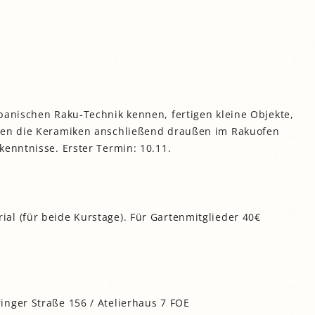
gropolis
Mikrofarm Ingelsberg:
Gartenparzellen für Hobby-
artler
rälatengarten im Kloster
chäftlarn
Umweltgarten Neubiberg
panischen Raku-Technik kennen, fertigen kleine Objekte,
nnen die Keramiken anschließend draußen im Rakuofen
kenntnisse. Erster Termin: 10.11.
al (für beide Kurstage). Für Gartenmitglieder 40€
inger Straße 156 / Atelierhaus 7 FOE