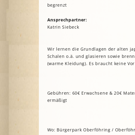
begrenzt
A
Ansprechpartner:
G
Katrin Siebeck
P
S
Wir lernen die Grundlagen der alten ja
Schalen o.ä. und glasieren sowie bre
(warme Kleidung). Es braucht keine Vor
Gebühren: 60€ Erwachsene & 20€ Materi
ermäßigt
Wo: Bürgerpark Oberföhring / Oberföhr