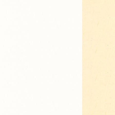
Adressen für Gartenbedarf
Grün in Sicht
Erde & Kompost
Garten der Sinne
Interkultureller Garten
Blumenau
Kultgarten der WerkBox3
Piazza Zenetti
Südgarten
Tauschgarten Schwabing-
Milbertshofen
Waldschmausgarten