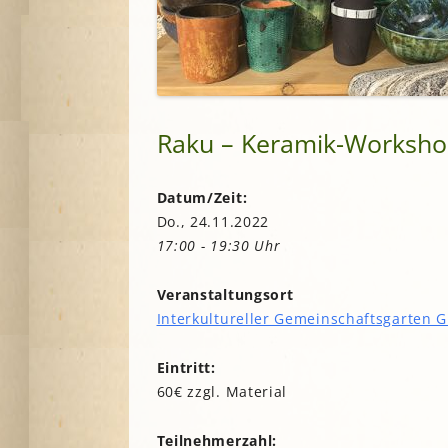
Lesegärten
L
Saatgut
Mitarbeiter*innengärten
Stadtentwick
Schulgärten
S
Stadtverwalt
Therapeutische Gärten
Stiftungen
V
Historische Gärten
Raku – Keramik-Workshop 
Terra Networ
Weitere Gartenprojekte
K
I
Umweltbildu
Datum/Zeit:
Urbane Gärte
K
Do., 24.11.2022
G
17:00 - 19:30 Uhr
B
Veranstaltungsort
N
Interkultureller Gemeinschaftsgarten G
N
Eintritt:
60€ zzgl. Material
Teilnehmerzahl: