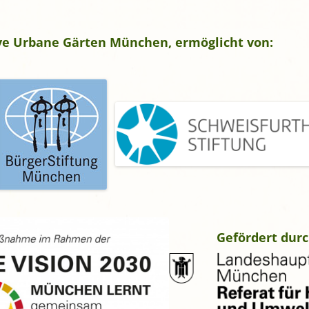
gropolis
Mikrofarm Ingelsberg:
tive Urbane Gärten München, ermöglicht von:
Gartenparzellen für Hobby-
artler
rälatengarten im Kloster
chäftlarn
Umweltgarten Neubiberg
Gefördert durc