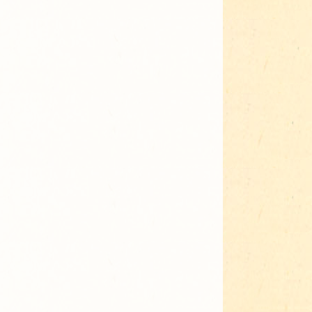
Adressen für Gartenbedarf
Grün in Sicht
Erde & Kompost
Garten der Sinne
Interkultureller Garten
Blumenau
Kultgarten der WerkBox3
Piazza Zenetti
Südgarten
Tauschgarten Schwabing-
Milbertshofen
Waldschmausgarten