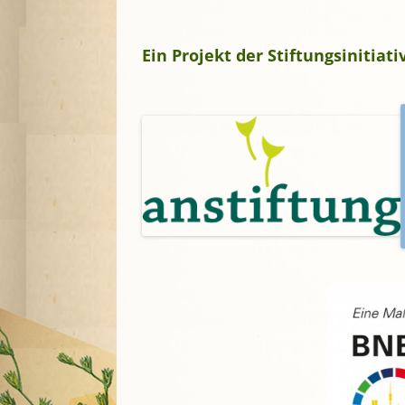
A
Ein Projekt der Stiftungsinitia
G
P
S