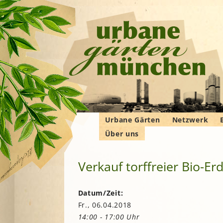
Urbane Gärten
Netzwerk
Über uns
Gemeinschaftsgärten
Gartenbauver
Verbände
Wer wir sind
Bewohner*innengärten
Gartenberatu
E
G
Verkauf torffreier Bio-Er
Das Manifest
Kleingärten
Imkern
Krautgärten
Landwirtschaf
Hochschulgärten
F
Datum/Zeit:
Permakultur
Fr., 06.04.2018
Lehr- und
B
Demonstrationsgärten
Solidarische 
14:00 - 17:00 Uhr
in und um M
V
B