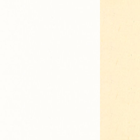
Adressen für Gartenbedarf
Grün in Sicht
Erde & Kompost
Garten der Sinne
Interkultureller Garten
Blumenau
Kultgarten der WerkBox3
Piazza Zenetti
Südgarten
Tauschgarten Schwabing-
Milbertshofen
Waldschmausgarten