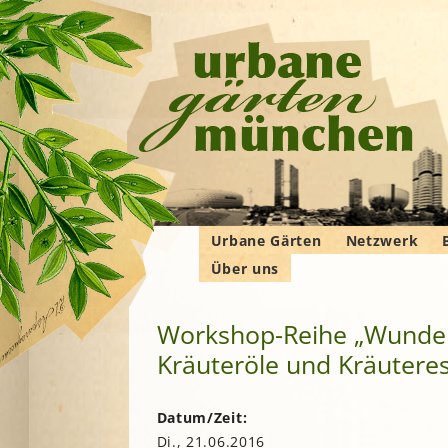
Urbane Gärten
Netzwerk
Über uns
Gemeinschaftsgärten
Gartenbauver
Verbände
Wer wir sind
Bewohner*innengärten
Gartenberatu
E
G
Workshop-Reihe „Wunderb
Das Manifest
Kleingärten
Imkern
Kräuteröle und Kräuteres
Krautgärten
Landwirtschaf
Hochschulgärten
F
Permakultur
Lehr- und
B
Datum/Zeit:
Demonstrationsgärten
Solidarische 
Di., 21.06.2016
in und um M
V
B