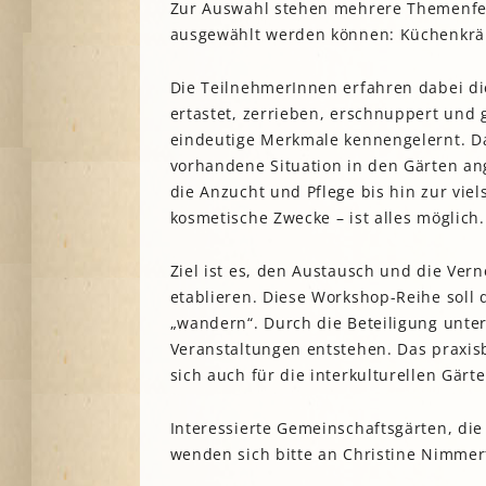
Zur Auswahl stehen mehrere Themenfel
A
ausgewählt werden können: Küchenkräut
Die TeilnehmerInnen erfahren dabei die
G
ertastet, zerrieben, erschnuppert un
P
eindeutige Merkmale kennengelernt. Da
S
vorhandene Situation in den Gärten an
die Anzucht und Pflege bis hin zur viel
kosmetische Zwecke – ist alles möglich.
Ziel ist es, den Austausch und die Ve
etablieren. Diese Workshop-Reihe soll
„wandern“. Durch die Beteiligung unte
Veranstaltungen entstehen. Das praxis
sich auch für die interkulturellen Gärt
Interessierte Gemeinschaftsgärten, di
wenden sich bitte an Christine Nimme