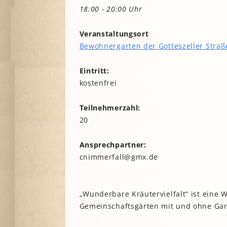
Lesegärten
L
18:00 - 20:00 Uhr
Saatgut
Mitarbeiter*innengärten
Stadtentwick
Veranstaltungsort
Schulgärten
S
Stadtverwalt
Bewohnergarten der Gotteszeller Straß
Therapeutische Gärten
Stiftungen
V
Historische Gärten
Eintritt:
Terra Networ
Weitere Gartenprojekte
K
I
kostenfrei
Umweltbildu
Urbane Gärte
Teilnehmerzahl:
K
G
20
B
Ansprechpartner:
N
cnimmerfall@gmx.de
N
„Wunderbare Kräutervielfalt“ ist eine
Gemeinschaftsgärten mit und ohne Gar