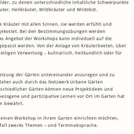
der, zu denen unterschiedliche inhaltliche Schwerpunkte
gropolis
er, Heilkräuter, Wildkräuter und Wildobst.
Mikrofarm Ingelsberg:
Gartenparzellen für Hobby-
 Kräuter mit allen Sinnen, sie werden erfühlt und
artler
d gekostet. Bei den Bestimmungsübungen werden
rälatengarten im Kloster
s Angebot der Workshops kann individuell auf die
chäftlarn
gepasst werden. Von der Anlage von Kräuterbeeten, über
Umweltgarten Neubiberg
seitigen Verwertung – kulinarisch, heilkundlich oder für
rnetzung der Gärten untereinander anzuregen und zu
 daher auch durch das Netzwerk Urbane Gärten
rschiedlicher Gärten können neue Projektideen und
bezogene und partizipative Lernen vor Ort im Garten hat
en bewährt.
e einen Workshop in ihrem Garten einrichten möchten,
rfall zwecks Themen – und Terminabsprache.