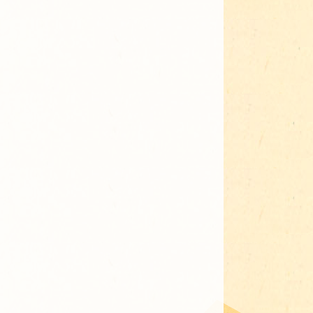
Adressen für Gartenbedarf
Grün in Sicht
Erde & Kompost
Garten der Sinne
Interkultureller Garten
Blumenau
Kultgarten der WerkBox3
Piazza Zenetti
Südgarten
Tauschgarten Schwabing-
Milbertshofen
Waldschmausgarten