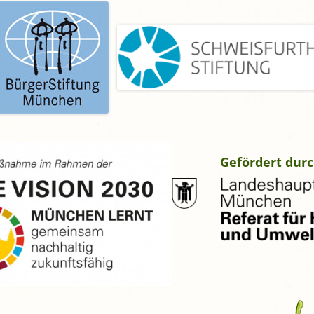
gropolis
Mikrofarm Ingelsberg:
Gartenparzellen für Hobby-
artler
rälatengarten im Kloster
chäftlarn
Umweltgarten Neubiberg
Gefördert durc