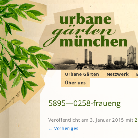
Urbane Gärten
Netzwerk
Über uns
Gemeinschaftsgärten
Gartenbauver
Verbände
Wer wir sind
Bewohner*innengärten
Gartenberatu
E
G
5895—0258-fraueng
Das Manifest
Kleingärten
Imkern
Krautgärten
Landwirtschaf
Hochschulgärten
F
Veröffentlicht am
3. Januar 2015
mit
2
Permakultur
Lehr- und
B
← Vorheriges
Demonstrationsgärten
Solidarische 
in und um M
V
B