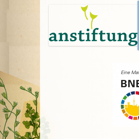
A
G
P
S