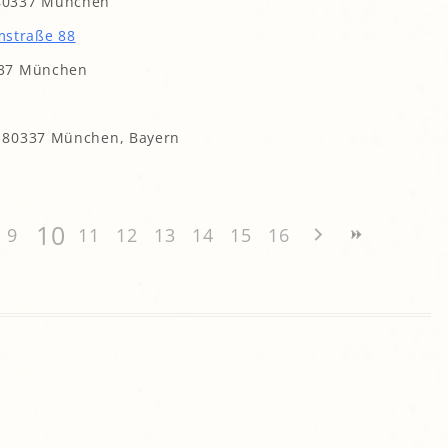
 80337 München
gropolis
mstraße 88
Mikrofarm Ingelsberg:
337 München
Gartenparzellen für Hobby-
artler
rälatengarten im Kloster
chäftlarn
, 80337 München, Bayern
Umweltgarten Neubiberg
10
9
11
12
13
14
15
16