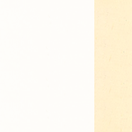
Adressen für Gartenbedarf
Grün in Sicht
Erde & Kompost
Garten der Sinne
Interkultureller Garten
Blumenau
Kultgarten der WerkBox3
Piazza Zenetti
Südgarten
Tauschgarten Schwabing-
Milbertshofen
Waldschmausgarten