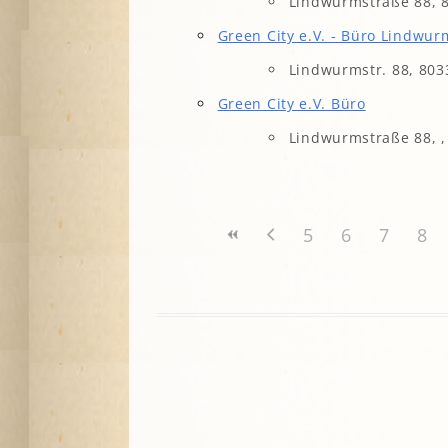
Lindwurmstraße 88,
A
Green City e.V. - Büro Lindwur
Lindwurmstr. 88, 80
G
Green City e.V. Büro
P
S
Lindwurmstraße 88, 
5
6
7
8