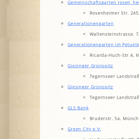
Gemeinschaftsgarten rosen_h
Lesegärten
L
Saatgut
Mitarbeiter*innengärten
Rosenheimer Str. 24
Stadtentwick
Schulgärten
S
Generationengarten
Stadtverwalt
Therapeutische Gärten
Wallensteinstrasse, 
Stiftungen
V
Historische Gärten
Terra Networ
Generationengarten im Petuel
Weitere Gartenprojekte
K
I
Umweltbildu
Ricarda-Huch-Str.4, 
Urbane Gärte
Giesinger Grünspitz
K
G
Tegernseer Landstra
B
Giesinger Grünspitz
N
Tegernseer Landstra
GLS Bank
N
Bruderstr. 5a, Münch
Green City e.V.