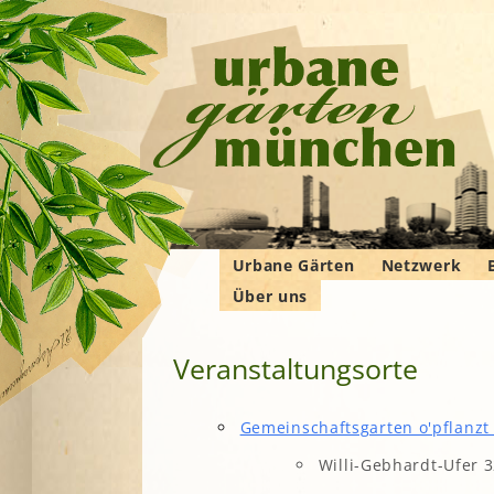
Urbane Gärten
Netzwerk
Über uns
Gemeinschaftsgärten
Gartenbauver
Verbände
Wer wir sind
Bewohner*innengärten
Gartenberatu
E
G
Veranstaltungsorte
Das Manifest
Kleingärten
Imkern
Krautgärten
Landwirtschaf
Hochschulgärten
F
Gemeinschaftsgarten o'pflanzt 
Permakultur
Lehr- und
B
Willi-Gebhardt-Ufer 
Demonstrationsgärten
Solidarische 
in und um M
V
B