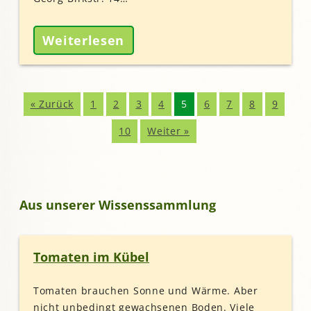
Weiterlesen
« Zurück
1
2
3
4
5
6
7
8
9
10
Weiter »
Aus unserer Wissenssammlung
Tomaten im Kübel
Tomaten brauchen Sonne und Wärme. Aber
nicht unbedingt gewachsenen Boden. Viele