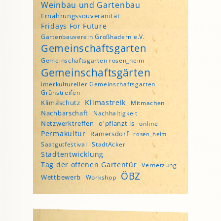
Weinbau und Gartenbau
Ernährungssouveränität
Fridays For Future
Gartenbauverein Großhadern e.V.
Gemeinschaftsgarten
Gemeinschaftsgarten rosen_heim
Gemeinschaftsgärten
interkultureller Gemeinschaftsgarten
Grünstreifen
Klimastreik
Klimaschutz
Mitmachen
Nachbarschaft
Nachhaltigkeit
Netzwerktreffen
o'pflanzt is
online
Permakultur
Ramersdorf
rosen_heim
Saatgutfestival
StadtAcker
Stadtentwicklung
Tag der offenen Gartentür
Vernetzung
ÖBZ
Wettbewerb
Workshop