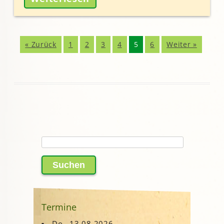
« Zurück
1
2
3
4
5
6
Weiter »
Suchen
nach:
Termine
Do., 13.08.2026 -