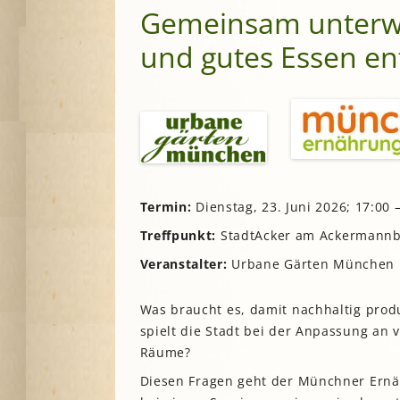
Gemeinsam unterwe
A
und gutes Essen e
G
P
S
Termin:
Dienstag, 23. Juni 2026; 17:00 
Treffpunkt:
StadtAcker am Ackermann
Veranstalter:
Urbane Gärten München u
Was braucht es, damit nachhaltig produ
spielt die Stadt bei der Anpassung an
Räume?
Diesen Fragen geht der Münchner Ern