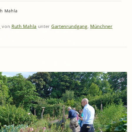
th Mahla
6
von
Ruth Mahla
unter
Gartenrundgang
,
Münchner