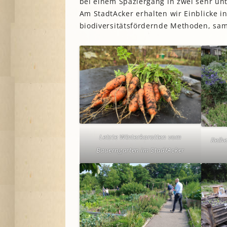
bei einem Spaziergang in zwei sehr un
Am StadtAcker erhalten wir Einblicke
biodiversitätsfördernde Methoden, sam
Letzte Winterkarotten vom
Reih
Bauerngarten im StadtAcker