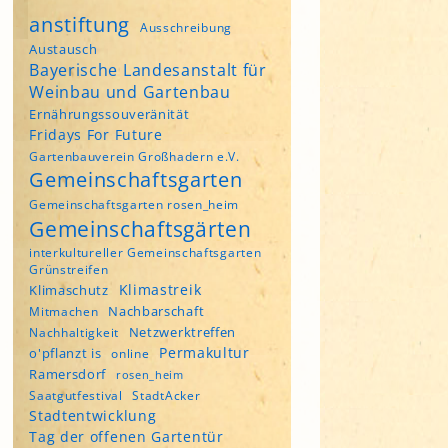
anstiftung
Ausschreibung
Austausch
Bayerische Landesanstalt für
Weinbau und Gartenbau
Ernährungssouveränität
Fridays For Future
Gartenbauverein Großhadern e.V.
Gemeinschaftsgarten
Gemeinschaftsgarten rosen_heim
Gemeinschaftsgärten
interkultureller Gemeinschaftsgarten
Grünstreifen
Klimastreik
Klimaschutz
Nachbarschaft
Mitmachen
Netzwerktreffen
Nachhaltigkeit
Permakultur
o'pflanzt is
online
Ramersdorf
rosen_heim
Saatgutfestival
StadtAcker
Stadtentwicklung
Tag der offenen Gartentür