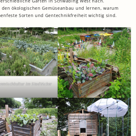
terschiedliche Gärten in Schwabing West nach.
 in den ökologischen Gemüseanbau und lernen, warum
enfeste Sorten und Gentechnikfreiheit wichtig sind.
enmischkultur im StadtAcker