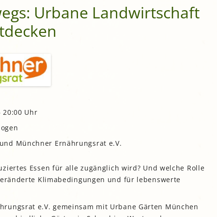
gs: Urbane Landwirtschaft
gropolis
ntdecken
Mikrofarm Ingelsberg:
Gartenparzellen für Hobby-
artler
rälatengarten im Kloster
chäftlarn
Umweltgarten Neubiberg
– 20:00 Uhr
bogen
nd Münchner Ernährungsrat e.V.
ziertes Essen für alle zugänglich wird? Und welche Rolle
 veränderte Klimabedingungen und für lebenswerte
ährungsrat e.V. gemeinsam mit Urbane Gärten München