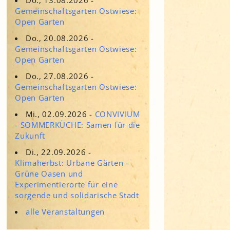
Adressen für Gartenbedarf
Gemeinschaftsgarten Ostwiese:
Grün in Sicht
Erde & Kompost
Open Garten
Garten der Sinne
Do., 20.08.2026 -
Gemeinschaftsgarten Ostwiese:
Interkultureller Garten
Open Garten
Blumenau
Do., 27.08.2026 -
Kultgarten der WerkBox3
Gemeinschaftsgarten Ostwiese:
Open Garten
Piazza Zenetti
Mi., 02.09.2026 -
CONVIVIUM
- SOMMERKÜCHE: Samen für die
Südgarten
Zukunft
Tauschgarten Schwabing-
Milbertshofen
Di., 22.09.2026 -
Klimaherbst: Urbane Gärten –
Waldschmausgarten
Grüne Oasen und
Experimentierorte für eine
sorgende und solidarische Stadt
alle Veranstaltungen