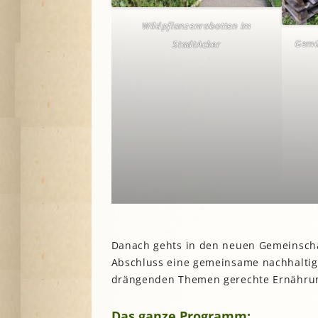
Wildpflanzenrabatten im
Gemü
StadtAcker
Danach gehts in den neuen Gemeinscha
Abschluss eine gemeinsame nachhaltig
drängenden Themen gerechte Ernährung
Das ganze Programm: