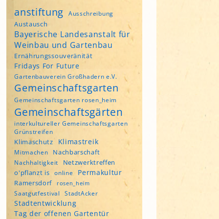
anstiftung
Ausschreibung
Austausch
Bayerische Landesanstalt für
Weinbau und Gartenbau
Ernährungssouveränität
Fridays For Future
Gartenbauverein Großhadern e.V.
Gemeinschaftsgarten
Gemeinschaftsgarten rosen_heim
Gemeinschaftsgärten
interkultureller Gemeinschaftsgarten
Grünstreifen
Klimastreik
Klimaschutz
Nachbarschaft
Mitmachen
Netzwerktreffen
Nachhaltigkeit
Permakultur
o'pflanzt is
online
Ramersdorf
rosen_heim
Saatgutfestival
StadtAcker
Stadtentwicklung
Tag der offenen Gartentür