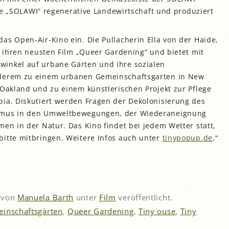
 die „SOLAWI“ regenerative Landewirtschaft und produziert
as Open-Air-Kino ein. Die Pullacherin Ella von der Haide,
gt ihren neusten Film „Queer Gardening“ und bietet mit
winkel auf urbane Gärten und ihre sozialen
nderem zu einem urbanen Gemeinschaftsgarten in New
 Oakland und zu einem künstlerischen Projekt zur Pflege
bia. Diskutiert werden Fragen der Dekolonisierung des
ismus in den Umweltbewegungen, der Wiederaneignung
men in der Natur. Das Kino findet bei jedem Wetter statt,
bitte mitbringen. Weitere Infos auch unter
tinypopup.de
.“
von
Manuela Barth
unter
Film
veröffentlicht.
inschaftsgärten
,
Queer Gardening
,
Tiny ouse
,
Tiny