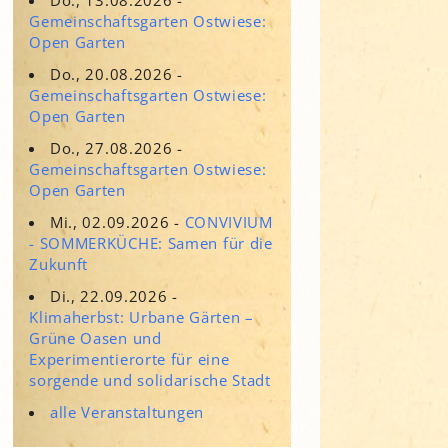
Adressen für Gartenbedarf
Gemeinschaftsgarten Ostwiese:
Grün in Sicht
Erde & Kompost
Open Garten
Garten der Sinne
Do., 20.08.2026 -
Gemeinschaftsgarten Ostwiese:
Interkultureller Garten
Open Garten
Blumenau
Do., 27.08.2026 -
Kultgarten der WerkBox3
Gemeinschaftsgarten Ostwiese:
Open Garten
Piazza Zenetti
Mi., 02.09.2026 -
CONVIVIUM
- SOMMERKÜCHE: Samen für die
Südgarten
Zukunft
Tauschgarten Schwabing-
Milbertshofen
Di., 22.09.2026 -
Klimaherbst: Urbane Gärten –
Waldschmausgarten
Grüne Oasen und
Experimentierorte für eine
sorgende und solidarische Stadt
alle Veranstaltungen