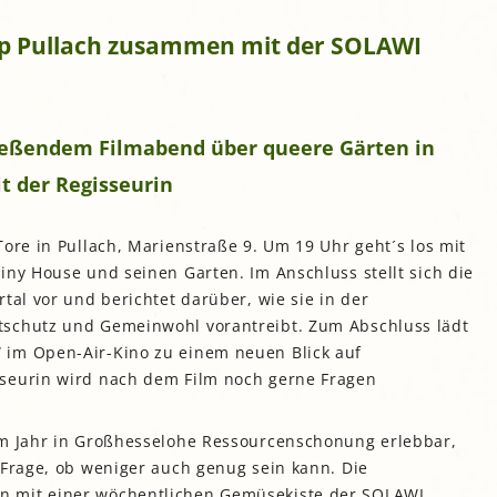
gropolis
Up Pullach zusammen mit der SOLAWI
Mikrofarm Ingelsberg:
Gartenparzellen für Hobby-
artler
rälatengarten im Kloster
ießendem Filmabend über queere Gärten in
chäftlarn
Umweltgarten Neubiberg
t der Regisseurin
Tore in Pullach, Marienstraße 9. Um 19 Uhr geht´s los mit
iny House und seinen Garten. Im Anschluss stellt sich die
tal vor und berichtet darüber, wie sie in der
tschutz und Gemeinwohl vorantreibt. Zum Abschluss lädt
 im Open-Air-Kino zu einem neuen Blick auf
sseurin wird nach dem Film noch gerne Fragen
em Jahr in Großhesselohe Ressourcenschonung erlebbar,
 Frage, ob weniger auch genug sein kann. Die
n mit einer wöchentlichen Gemüsekiste der SOLAWI