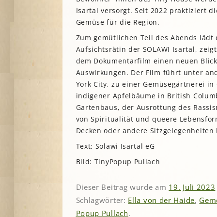
Isartal versorgt. Seit 2022 praktiziert
Gemüse für die Region.
Zum gemütlichen Teil des Abends lädt d
Aufsichtsrätin der SOLAWI Isartal, zei
dem Dokumentarfilm einen neuen Blick
Auswirkungen. Der Film führt unter a
York City, zu einer Gemüsegärtnerei in
indigener Apfelbäume in British Colum
Gartenbaus, der Ausrottung des Rass
von Spiritualität und queere Lebensfor
Decken oder andere Sitzgelegenheiten 
Text: Solawi Isartal eG
Bild: TinyPopup Pullach
Dieser Beitrag wurde am
19. Juli 2023
Schlagwörter:
Ella von der Haide
,
Geme
Popup Pullach
.