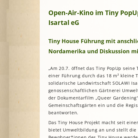
A
Open-Air-Kino im Tiny Pop
Isartal eG
G
P
Tiny House Führung mit anschl
S
Nordamerika und Diskussion mi
„Am 20.7. öffnet das Tiny PopUp seine 
einer Führung durch das 18 m² kleine T
solidarische Landwirtschaft SOLAWI Isar
genossenschaftlichen Gärtnerei Umwel
der Dokumentarfilm „Queer Gardening“
Gemeinschaftsgärten ein und die Regi
beantworten.
Das Tiny House Projekt macht seit ein
bietet Umweltbildung an und stellt die
Bewohner*innen des Tiny House werde