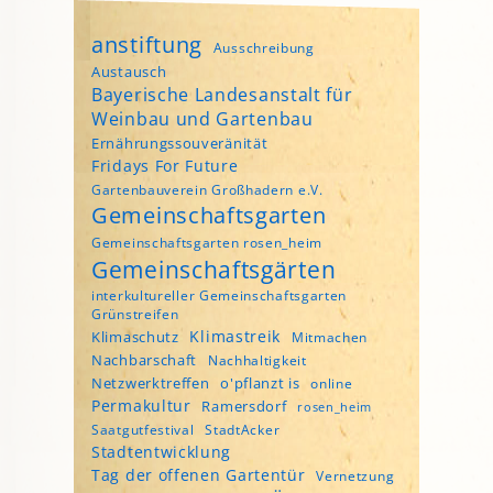
anstiftung
Ausschreibung
Austausch
Bayerische Landesanstalt für
Weinbau und Gartenbau
Ernährungssouveränität
Fridays For Future
Gartenbauverein Großhadern e.V.
Gemeinschaftsgarten
Gemeinschaftsgarten rosen_heim
Gemeinschaftsgärten
interkultureller Gemeinschaftsgarten
Grünstreifen
Klimastreik
Klimaschutz
Mitmachen
Nachbarschaft
Nachhaltigkeit
Netzwerktreffen
o'pflanzt is
online
Permakultur
Ramersdorf
rosen_heim
Saatgutfestival
StadtAcker
Stadtentwicklung
Tag der offenen Gartentür
Vernetzung