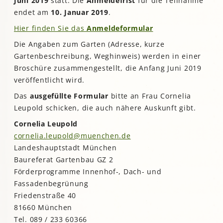
Juni 2019
statt. Die
Anmeldefrist
für die Teilnahme
endet am
10. Januar 2019
.
Hier finden Sie das
Anmeldeformular
Die Angaben zum Garten (Adresse, kurze
Gartenbeschreibung, Weghinweis) werden in einer
Broschüre zusammengestellt, die Anfang Juni 2019
veröffentlicht wird.
Das
ausgefüllte Formular
bitte an Frau Cornelia
Leupold schicken, die auch nähere Auskunft gibt.
Cornelia Leupold
cornelia.leupold@muenchen.de
Landeshauptstadt München
Baureferat Gartenbau GZ 2
Förderprogramme Innenhof-, Dach- und
Fassadenbegrünung
Friedenstraße 40
81660 München
Tel. 089 / 233 60366