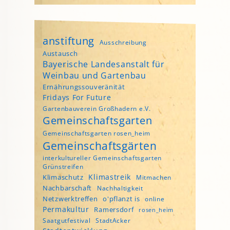
anstiftung
Ausschreibung
Austausch
Bayerische Landesanstalt für
Weinbau und Gartenbau
Ernährungssouveränität
Fridays For Future
Gartenbauverein Großhadern e.V.
Gemeinschaftsgarten
Gemeinschaftsgarten rosen_heim
Gemeinschaftsgärten
interkultureller Gemeinschaftsgarten
Grünstreifen
Klimastreik
Klimaschutz
Mitmachen
Nachbarschaft
Nachhaltigkeit
Netzwerktreffen
o'pflanzt is
online
Permakultur
Ramersdorf
rosen_heim
Saatgutfestival
StadtAcker