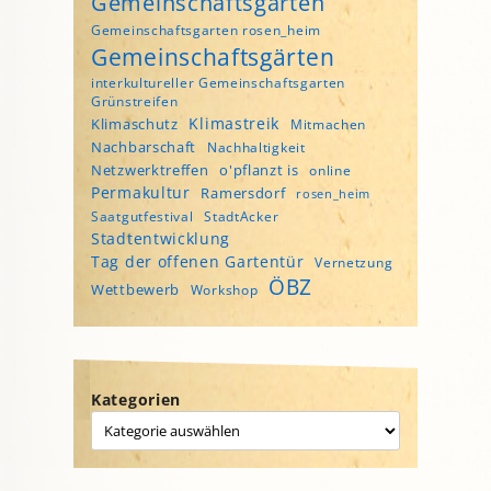
Gemeinschaftsgarten
Gemeinschaftsgarten rosen_heim
Gemeinschaftsgärten
interkultureller Gemeinschaftsgarten
Grünstreifen
Klimastreik
Klimaschutz
Mitmachen
Nachbarschaft
Nachhaltigkeit
Netzwerktreffen
o'pflanzt is
online
Permakultur
Ramersdorf
rosen_heim
Saatgutfestival
StadtAcker
Stadtentwicklung
Tag der offenen Gartentür
Vernetzung
ÖBZ
Wettbewerb
Workshop
Kategorien