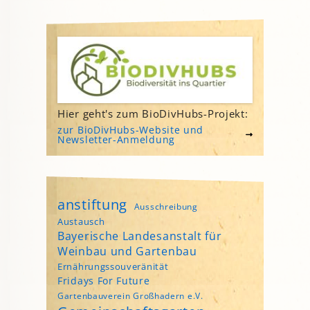
Hier geht's zum BioDivHubs-Projekt:
zur BioDivHubs-Website und
Newsletter-Anmeldung
anstiftung
Ausschreibung
Austausch
Bayerische Landesanstalt für
Weinbau und Gartenbau
Ernährungssouveränität
Fridays For Future
Gartenbauverein Großhadern e.V.