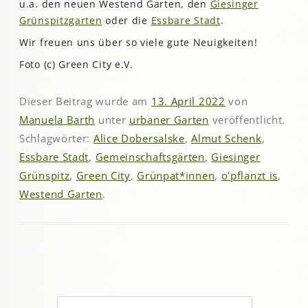
u.a. den neuen Westend Garten, den
Giesinger
Grünspitzgarten
oder die
Essbare Stadt
.
Wir freuen uns über so viele gute Neuigkeiten!
Foto (c) Green City e.V.
Dieser Beitrag wurde am
13. April 2022
von
Manuela Barth
unter
urbaner Garten
veröffentlicht.
Schlagwörter:
Alice Dobersalske
,
Almut Schenk
,
Essbare Stadt
,
Gemeinschaftsgärten
,
Giesinger
Grünspitz
,
Green City
,
Grünpat*innen
,
o'pflanzt is
,
Westend Garten
.
Suchen