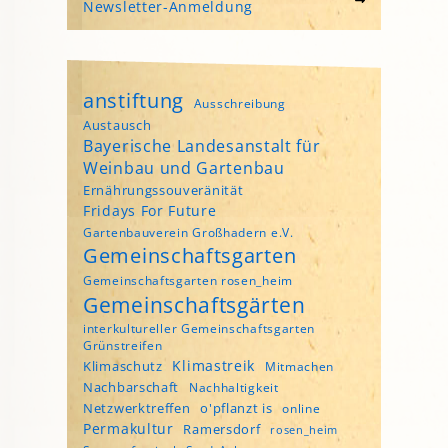
Newsletter-Anmeldung
anstiftung
Ausschreibung
Austausch
Bayerische Landesanstalt für
Weinbau und Gartenbau
Ernährungssouveränität
Fridays For Future
Gartenbauverein Großhadern e.V.
Gemeinschaftsgarten
Gemeinschaftsgarten rosen_heim
Gemeinschaftsgärten
interkultureller Gemeinschaftsgarten
Grünstreifen
Klimastreik
Klimaschutz
Mitmachen
Nachbarschaft
Nachhaltigkeit
Netzwerktreffen
o'pflanzt is
online
Permakultur
Ramersdorf
rosen_heim