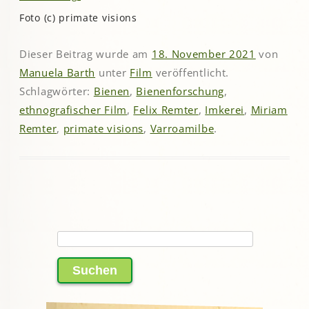
Foto (c) primate visions
Dieser Beitrag wurde am
18. November 2021
von
Manuela Barth
unter
Film
veröffentlicht.
Schlagwörter:
Bienen
,
Bienenforschung
,
ethnografischer Film
,
Felix Remter
,
Imkerei
,
Miriam
Remter
,
primate visions
,
Varroamilbe
.
Suchen
nach: