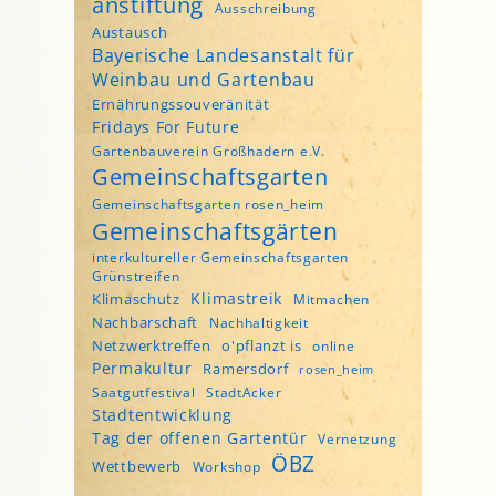
anstiftung
Ausschreibung
Austausch
Bayerische Landesanstalt für
Weinbau und Gartenbau
Ernährungssouveränität
Fridays For Future
Gartenbauverein Großhadern e.V.
Gemeinschaftsgarten
Gemeinschaftsgarten rosen_heim
Gemeinschaftsgärten
interkultureller Gemeinschaftsgarten
Grünstreifen
Klimastreik
Klimaschutz
Mitmachen
Nachbarschaft
Nachhaltigkeit
Netzwerktreffen
o'pflanzt is
online
Permakultur
Ramersdorf
rosen_heim
Saatgutfestival
StadtAcker
Stadtentwicklung
Tag der offenen Gartentür
Vernetzung
ÖBZ
Wettbewerb
Workshop