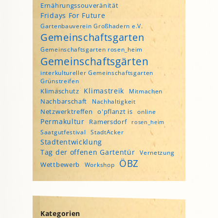
Ernährungssouveränität
Fridays For Future
Gartenbauverein Großhadern e.V.
Gemeinschaftsgarten
Gemeinschaftsgarten rosen_heim
Gemeinschaftsgärten
interkultureller Gemeinschaftsgarten
Grünstreifen
Klimastreik
Klimaschutz
Mitmachen
Nachbarschaft
Nachhaltigkeit
Netzwerktreffen
o'pflanzt is
online
Permakultur
Ramersdorf
rosen_heim
Saatgutfestival
StadtAcker
Stadtentwicklung
Tag der offenen Gartentür
Vernetzung
ÖBZ
Wettbewerb
Workshop
Kategorien