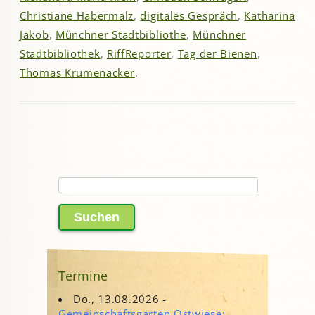
Christiane Habermalz
,
digitales Gespräch
,
Katharina
Jakob
,
Münchner Stadtbibliothe
,
Münchner
Stadtbibliothek
,
RiffReporter
,
Tag der Bienen
,
Thomas Krumenacker
.
Suchen
nach:
Termine
Do., 13.08.2026 -
Gemeinschaftsgarten Ostwiese: