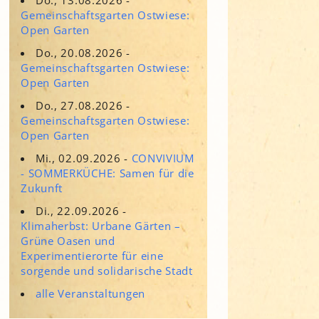
Adressen für Gartenbedarf
Gemeinschaftsgarten Ostwiese:
Grün in Sicht
Erde & Kompost
Open Garten
Garten der Sinne
Do., 20.08.2026 -
Gemeinschaftsgarten Ostwiese:
Interkultureller Garten
Open Garten
Blumenau
Do., 27.08.2026 -
Kultgarten der WerkBox3
Gemeinschaftsgarten Ostwiese:
Open Garten
Piazza Zenetti
Mi., 02.09.2026 -
CONVIVIUM
- SOMMERKÜCHE: Samen für die
Südgarten
Zukunft
Tauschgarten Schwabing-
Milbertshofen
Di., 22.09.2026 -
Klimaherbst: Urbane Gärten –
Waldschmausgarten
Grüne Oasen und
Experimentierorte für eine
sorgende und solidarische Stadt
alle Veranstaltungen