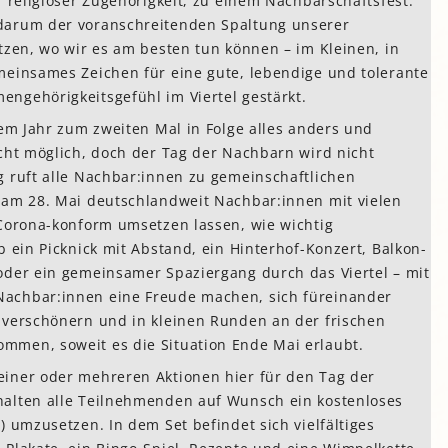
r religiöser Zugehörigkeit, zu einem Nachbarschaftsfest.
darum der voranschreitenden Spaltung unserer
tzen, wo wir es am besten tun können – im Kleinen, in
meinsames Zeichen für eine gute, lebendige und tolerante
ngehörigkeitsgefühl im Viertel gestärkt.
sem Jahr zum zweiten Mal in Folge alles anders und
cht möglich, doch der Tag der Nachbarn wird nicht
g ruft alle Nachbar:innen zu gemeinschaftlichen
 am 28. Mai deutschlandweit Nachbar:innen mit vielen
 Corona-konform umsetzen lassen, wie wichtig
b ein Picknick mit Abstand, ein Hinterhof-Konzert, Balkon-
oder ein gemeinsamer Spaziergang durch das Viertel – mit
achbar:innen eine Freude machen, sich füreinander
 verschönern und in kleinen Runden an der frischen
mmen, soweit es die Situation Ende Mai erlaubt.
iner oder mehreren Aktionen hier für den Tag der
halten alle Teilnehmenden auf Wunsch ein kostenloses
) umzusetzen. In dem Set befindet sich vielfältiges