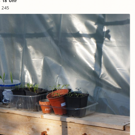
s 18 Uhr
 245
gropolis
Mikrofarm Ingelsberg:
Gartenparzellen für Hobby-
artler
rälatengarten im Kloster
chäftlarn
Umweltgarten Neubiberg