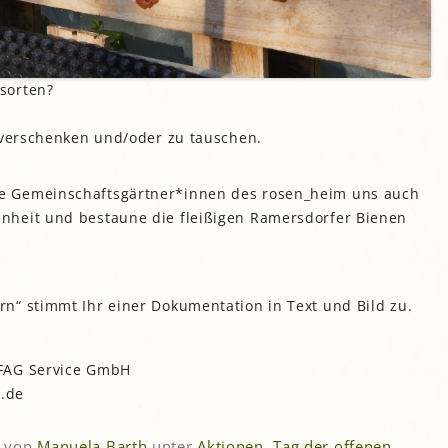
sorten?
u verschenken und/oder zu tauschen.
e Gemeinschaftsgärtner*innen des rosen_heim uns auch
nheit und bestaune die fleißigen Ramersdorfer Bienen
n“ stimmt Ihr einer Dokumentation in Text und Bild zu.
OFAG Service GmbH
.de
von
Manuela Barth
unter
Aktionen
,
Tag der offenen