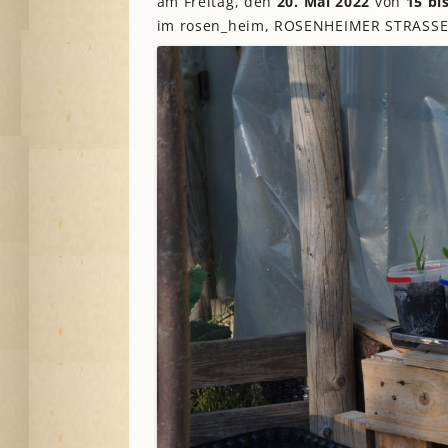
am Freitag, den
20. Mai 2022
von
15 bi
im rosen_heim, ROSENHEIMER STRASSE
A
G
P
S