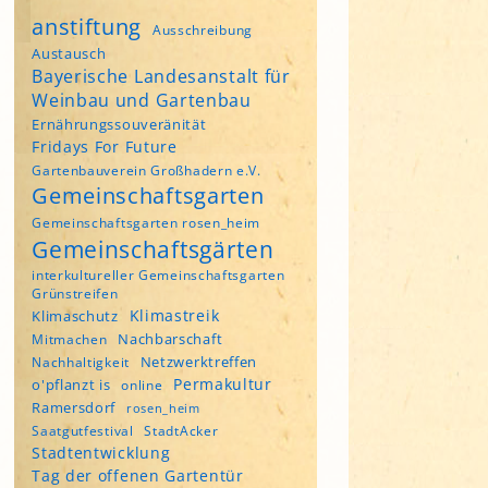
anstiftung
Ausschreibung
Austausch
Bayerische Landesanstalt für
Weinbau und Gartenbau
Ernährungssouveränität
Fridays For Future
Gartenbauverein Großhadern e.V.
Gemeinschaftsgarten
Gemeinschaftsgarten rosen_heim
Gemeinschaftsgärten
interkultureller Gemeinschaftsgarten
Grünstreifen
Klimastreik
Klimaschutz
Nachbarschaft
Mitmachen
Netzwerktreffen
Nachhaltigkeit
Permakultur
o'pflanzt is
online
Ramersdorf
rosen_heim
Saatgutfestival
StadtAcker
Stadtentwicklung
Tag der offenen Gartentür