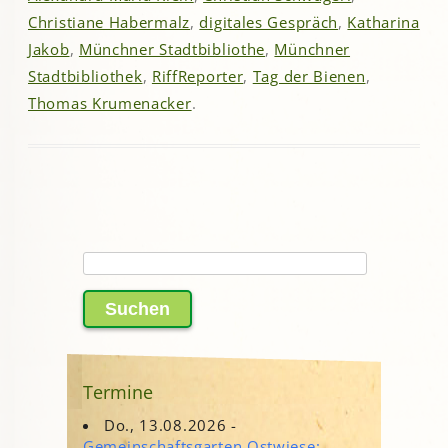
Christiane Habermalz
,
digitales Gespräch
,
Katharina
Jakob
,
Münchner Stadtbibliothe
,
Münchner
Stadtbibliothek
,
RiffReporter
,
Tag der Bienen
,
Thomas Krumenacker
.
Suchen
nach:
Termine
Do., 13.08.2026 -
Gemeinschaftsgarten Ostwiese: