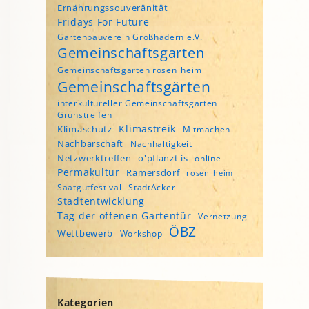
Ernährungssouveränität
Fridays For Future
Gartenbauverein Großhadern e.V.
Gemeinschaftsgarten
Gemeinschaftsgarten rosen_heim
Gemeinschaftsgärten
interkultureller Gemeinschaftsgarten
Grünstreifen
Klimastreik
Klimaschutz
Mitmachen
Nachbarschaft
Nachhaltigkeit
Netzwerktreffen
o'pflanzt is
online
Permakultur
Ramersdorf
rosen_heim
Saatgutfestival
StadtAcker
Stadtentwicklung
Tag der offenen Gartentür
Vernetzung
ÖBZ
Wettbewerb
Workshop
Kategorien