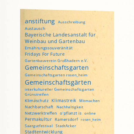
anstiftung
Ausschreibung
Austausch
Bayerische Landesanstalt für
Weinbau und Gartenbau
Ernährungssouveränität
Fridays For Future
Gartenbauverein Großhadern e.V.
Gemeinschaftsgarten
Gemeinschaftsgarten rosen_heim
Gemeinschaftsgärten
interkultureller Gemeinschaftsgarten
Grünstreifen
Klimastreik
Klimaschutz
Mitmachen
Nachbarschaft
Nachhaltigkeit
Netzwerktreffen
o'pflanzt is
online
Permakultur
Ramersdorf
rosen_heim
Saatgutfestival
StadtAcker
Stadtentwicklung