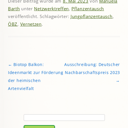
Dieser Beitrag wurde am
8. Mai 2023
von
Manuela
Barth
unter
Netzwerktreffen
,
Pflanzentausch
veröffentlicht. Schlagwörter:
Jungpflanzentausch
,
ÖBZ
,
Vernetzen
.
←
Biotop Balkon:
Ausschreibung: Deutscher
Beitragsnavigation
Ideenmarkt zur Förderung
Nachbarschaftspreis 2023
der heimischen
→
Artenvielfalt
Suchen
nach: