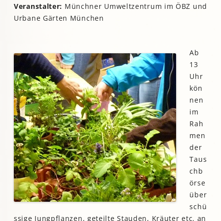
Veranstalter:
Münchner Umweltzentrum im ÖBZ und
Urbane Gärten München
Ab
13
Uhr
kön
nen
im
Rah
men
der
Taus
chb
örse
über
schü
ssige Jungpflanzen, geteilte Stauden, Kräuter etc. an