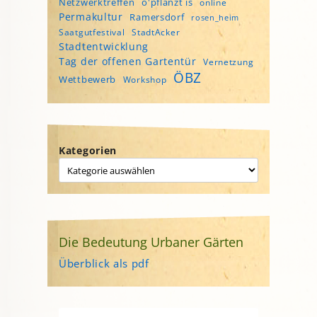
Netzwerktreffen
o'pflanzt is
online
Permakultur
Ramersdorf
rosen_heim
Saatgutfestival
StadtAcker
Stadtentwicklung
Tag der offenen Gartentür
Vernetzung
ÖBZ
Wettbewerb
Workshop
Kategorien
Die Bedeutung Urbaner Gärten
Überblick als pdf