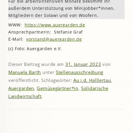
Für die arbeitsintensiven Monate bekommt ihr
außerdem Unterstützung von Minijobber*innen,
Mitgliedern der Solawi und von Woofern.
WWW:
https://www.auergarden.de
Ansprechpartnerin: Stefanie Graf
E-Mail:
vorstand@auergarden.de
(c) Foto: Auergarden e.V.
Dieser Beitrag wurde am
31. Januar 2023
von
Manuela Barth
unter
Stellenausschreibung
veröffentlicht. Schlagwörter:
Au i.d. Halllertau
,
Auergarden
,
Gemüsegärtner*in
,
Solidarische
Landwirtschaft
.