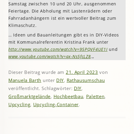
Samstag zwischen 10 und 20 Uhr, ausgenommen
Feiertage. Die Abholung mit Lastenrädern oder
Fahrradanhängern ist ein wertvoller Beitrag zum
Klimaschutz.
… Ideen und Bauanleitungen gibt es in DIY-Videos
mit Kommunalreferentin Kristina Frank unter
http://www.youtube.com/watch?v=95PQVF4UE1I
und
www.youtube.com/watch?v=qx-Ns5fcLZ8
.
„
Dieser Beitrag wurde am
21. April 2023
von
Manuela Barth
unter
DIY
,
Rathausumschau
veröffentlicht. Schlagwörter:
DIY
,
Großmarktgelände
,
Hochbeetbau
,
Paletten
,
Upcycling
,
Upcycling-Container
.